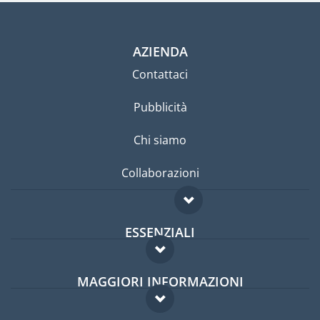
AZIENDA
Contattaci
Pubblicità
Chi siamo
Collaborazioni
ESSENZIALI
Forum per expat
MAGGIORI INFORMAZIONI
Guida per expat
Domande frequenti