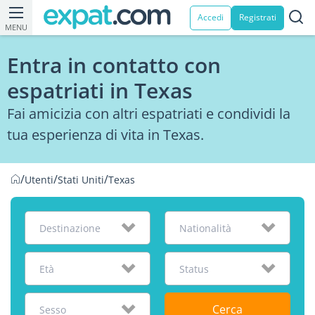
Accedi
Registrati
MENU
Entra in contatto con
espatriati in Texas
Fai amicizia con altri espatriati e condividi la
tua esperienza di vita in Texas.
/
/
/
Utenti
Stati Uniti
Texas
Destinazione
Nationalità
Età
Status
Cerca
Sesso