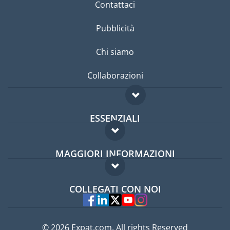
Contattaci
Pubblicità
Chi siamo
Collaborazioni
ESSENZIALI
Forum per expat
MAGGIORI INFORMAZIONI
Guida per expat
Domande frequenti
Lavori all'estero
COLLEGATI CON NOI
Esperti
© 2026 Expat.com, All rights Reserved