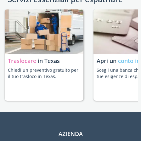
Traslocare
in Texas
Apri un
conto in
Chiedi un preventivo gratuito per
Scegli una banca che 
il tuo trasloco in Texas.
tue esigenze di espat
AZIENDA