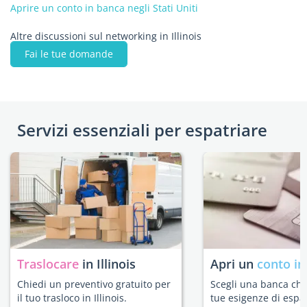
Aprire un conto in banca negli Stati Uniti
Altre discussioni sul networking in Illinois
Fai le tue domande
Servizi essenziali per espatriare
Traslocare
in Illinois
Apri un
conto in
Chiedi un preventivo gratuito per
Scegli una banca che 
il tuo trasloco in Illinois.
tue esigenze di espat