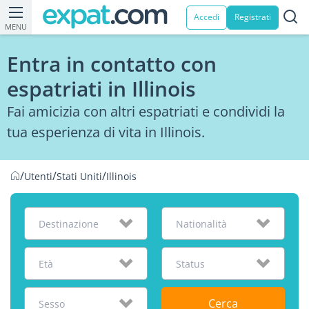
Accedi
Registrati
MENU
Entra in contatto con
espatriati in Illinois
Fai amicizia con altri espatriati e condividi la
tua esperienza di vita in Illinois.
/
/
/
Utenti
Stati Uniti
Illinois
Destinazione
Nationalità
Età
Status
Cerca
Sesso