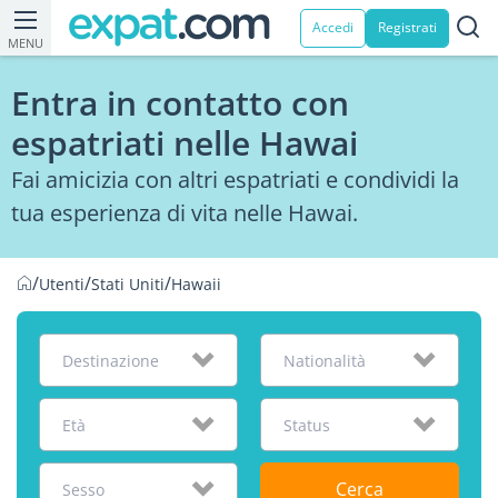
Accedi
Registrati
MENU
Entra in contatto con
espatriati nelle Hawai
Fai amicizia con altri espatriati e condividi la
tua esperienza di vita nelle Hawai.
/
/
/
Utenti
Stati Uniti
Hawaii
Destinazione
Nationalità
Età
Status
Cerca
Sesso