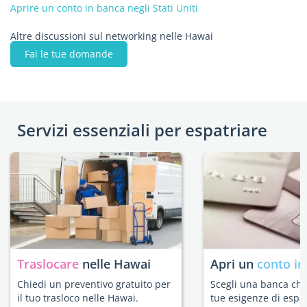
Aprire un conto in banca negli Stati Uniti
Altre discussioni sul networking nelle Hawai
Fai le tue domande
Servizi essenziali per espatriare
Traslocare
nelle Hawai
Apri un
conto in
Chiedi un preventivo gratuito per
Scegli una banca che 
il tuo trasloco nelle Hawai.
tue esigenze di espat