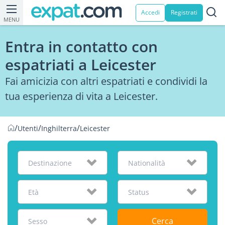
Accedi
Registrati
MENU
Entra in contatto con
espatriati a Leicester
Fai amicizia con altri espatriati e condividi la
tua esperienza di vita a Leicester.
/
/
/
Utenti
Inghilterra
Leicester
Destinazione
Nationalità
Età
Status
Cerca
Sesso