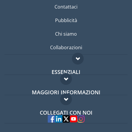
Contattaci
Pubblicità
Chi siamo
Collaborazioni
ESSENZIALI
Forum per expat
MAGGIORI INFORMAZIONI
Guida per expat
Domande frequenti
Lavori all'estero
COLLEGATI CON NOI
Esperti