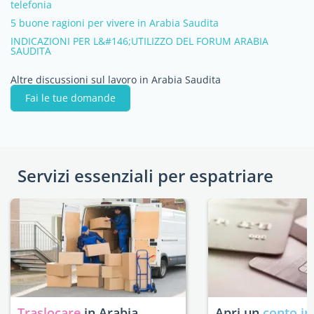
telefonia
5 buone ragioni per vivere in Arabia Saudita
INDICAZIONI PER L&#146;UTILIZZO DEL FORUM ARABIA
SAUDITA
Altre discussioni sul lavoro in Arabia Saudita
Fai le tue domande
Servizi essenziali per espatriare
Traslocare
in Arabia
Apri un
conto in