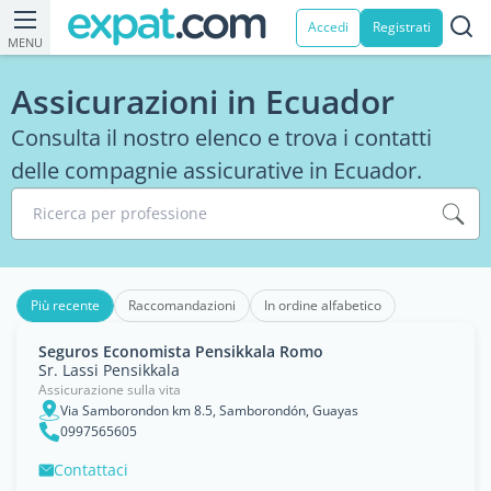
Accedi
Registrati
MENU
Assicurazioni in Ecuador
Consulta il nostro elenco e trova i contatti
delle compagnie assicurative in Ecuador.
Ricerca per professione
Più recente
Raccomandazioni
In ordine alfabetico
Seguros Economista Pensikkala Romo
Sr. Lassi Pensikkala
Assicurazione sulla vita
Via Samborondon km 8.5, Samborondón, Guayas
0997565605
Contattaci