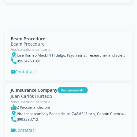
Beam Procedure
Beam Procedure
Assicurazione sanitaria
Jose Romeo Mackliff Hidalgo, Psychiatrist, researcher and scientist from Ecuador, born in Guayaquil, Ecuador (1.939-present). Creator of the B.E.A.M. (Bi-lateral Electrocoagulation of the adrenal marr
05934253108
Contattaci
JC Insurance Company
Raccomandato
Juan Carlos Hurtado
Assicurazione sanitaria
2 Raccomandazioni
Viracochabamba y Paseo de los Ca&#241;aris, Cantón Cuenca, Azuay
0993230712
Contattaci