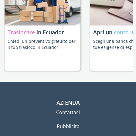
Traslocare
in Ecuador
Apri un
conto in
Chiedi un preventivo gratuito per
Scegli una banca che 
il tuo trasloco in Ecuador.
tue esigenze di espat
AZIENDA
Contattaci
Pubblicità