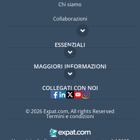
Chi siamo
Collaborazioni
ESSENZIALI
Forum per expat
MAGGIORI INFORMAZIONI
Guida per expat
Domande frequenti
Lavori all'estero
COLLEGATI CON NOI
Esperti
© 2026 Expat.com, All rights Reserved
Termini e condizioni