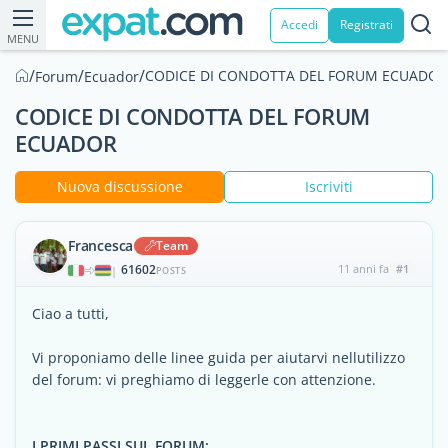
Accedi
Registrati
MENU
/
/
/
CODICE DI CONDOTTA DEL FORUM ECUADOR
Forum
Ecuador
CODICE DI CONDOTTA DEL FORUM
ECUADOR
Nuova discussione
Iscriviti
Francesca
Team
61602
11 anni fa
#1
|
POSTS
Ciao a tutti,
Vi proponiamo delle linee guida per aiutarvi nellutilizzo
del forum: vi preghiamo di leggerle con attenzione.
I PRIMI PASSI SUL FORUM: