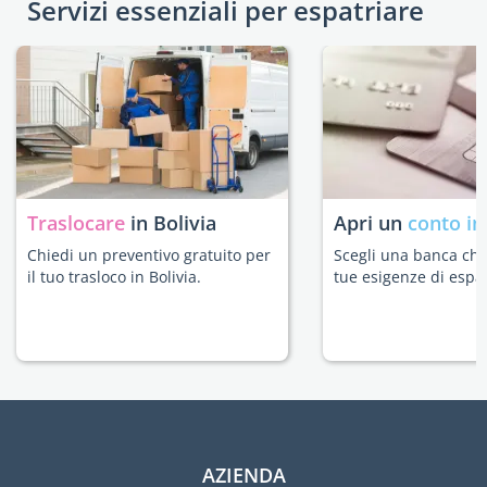
Servizi essenziali per espatriare
Traslocare
in Bolivia
Apri un
conto in
Chiedi un preventivo gratuito per
Scegli una banca che 
il tuo trasloco in Bolivia.
tue esigenze di espat
AZIENDA