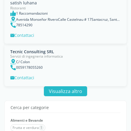
satish luhana
Ristoranti
1 Raccomandazioni
Avenida Monseñor RiveroCalle Castelnau # 17Santacruz, Santa Cruz
78514290
Contattaci
Tecnic Consulting SRL
Servizi di ingegneria informatica
C/ Colon
0059178055260
Contattaci
Visualizza altro
Cerca per categorie
Alimenti e Bevande
Frutta e verdura
1