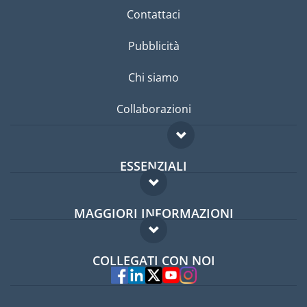
Contattaci
Pubblicità
Chi siamo
Collaborazioni
ESSENZIALI
Forum per expat
MAGGIORI INFORMAZIONI
Guida per expat
Domande frequenti
Lavori all'estero
COLLEGATI CON NOI
Esperti