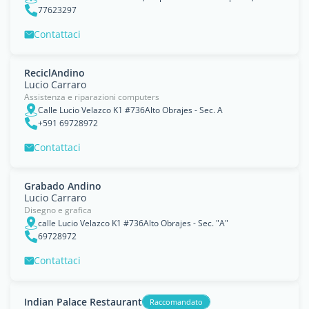
77623297
Contattaci
ReciclAndino
Lucio Carraro
Assistenza e riparazioni computers
Calle Lucio Velazco K1 #736Alto Obrajes - Sec. A
+591 69728972
Contattaci
Grabado Andino
Lucio Carraro
Disegno e grafica
calle Lucio Velazco K1 #736Alto Obrajes - Sec. "A"
69728972
Contattaci
Indian Palace Restaurant
Raccomandato