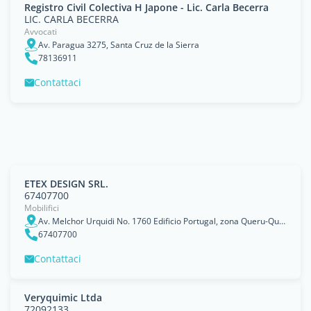
Registro Civil Colectiva H Japone - Lic. Carla Becerra
LIC. CARLA BECERRA
Avvocati
Av. Paragua 3275, Santa Cruz de la Sierra
78136911
Contattaci
ETEX DESIGN SRL.
67407700
Mobilifici
Av. Melchor Urquidi No. 1760 Edificio Portugal, zona Queru-Queru, ciudad de Cochabamba., Departamento de Cochabamba
67407700
Contattaci
Veryquimic Ltda
72092133