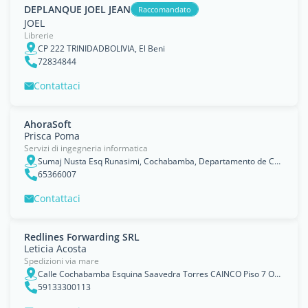
DEPLANQUE JOEL JEAN
Raccomandato
JOEL
Librerie
CP 222 TRINIDADBOLIVIA, El Beni
72834844
Contattaci
AhoraSoft
Prisca Poma
Servizi di ingegneria informatica
Sumaj Nusta Esq Runasimi, Cochabamba, Departamento de Cochabamba
65366007
Contattaci
Redlines Forwarding SRL
Leticia Acosta
Spedizioni via mare
Calle Cochabamba Esquina Saavedra Torres CAINCO Piso 7 Oficina 3, Santa Cruz de la Sierra
59133300113