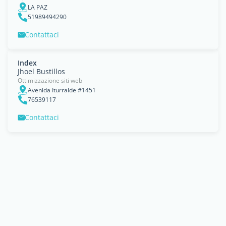
LA PAZ
51989494290
Contattaci
Index
Jhoel Bustillos
Ottimizzazione siti web
Avenida Iturralde #1451
76539117
Contattaci