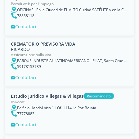
Portali web per l'impiego
OFICINAS : En la Ciudad de EL ALTO Cuidad SATÉLITE y en la CUIDAD de LA PAZ CALACOTO Zona Sur
78838118
Contattaci
CREMATORIO PREVISORA VIDA
RICARDO
Assicurazione sulla vita
PARQUE INDUSTRIAL LATINOAMERICANO - PILAT, Santa Cruz de la Sierra
59178153789
Contattaci
Estudio Juridico Villegas & Villegas
Raccomandato
Avvocati
Edificio Handal piso 11 Of. 1114 La Paz Bolivia
77778883
Contattaci