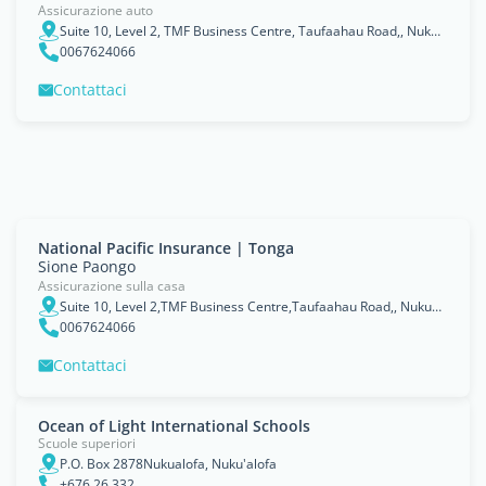
Assicurazione auto
Suite 10, Level 2, TMF Business Centre, Taufaahau Road,, Nukualofa, Tongatapu
0067624066
Contattaci
National Pacific Insurance | Tonga
Sione Paongo
Assicurazione sulla casa
Suite 10, Level 2,TMF Business Centre,Taufaahau Road,, Nukualofa, Tongatapu
0067624066
Contattaci
Ocean of Light International Schools
Scuole superiori
P.O. Box 2878Nukualofa, Nuku'alofa
+676 26 332