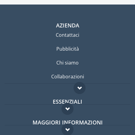
AZIENDA
Contattaci
Pubblicità
Chi siamo
Collaborazioni
ESSENZIALI
Forum per expat
MAGGIORI INFORMAZIONI
Guida per expat
Domande frequenti