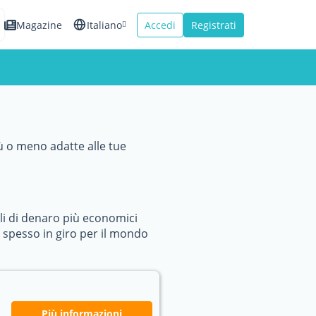
Magazine
Italiano
Accedi
Registrati
English
Español
Français
iù o meno adatte alle tue
li di denaro più economici
gi spesso in giro per il mondo
Più informazioni