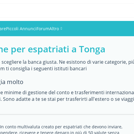
are
Piccoli Annunci
Forum
Altro
he per espatriati a Tonga
Eventi
Utenti
 scegliere la banca giusta. Ne esistono di varie categorie, p
 ti consiglia i seguenti istituti bancari
Foto
gia molto
 minime di gestione del conto e trasferimenti internaziona
. Sono adatte a te se stai per trasferirti all'estero o se viag
Un conto multivaluta creato per espatriati che devono inviare,
spendere, ricevere e tenere denaro in più di 50 valute senza