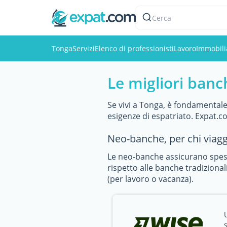
Cerca
Tonga
Servizi
Elenco di professionisti
Lavoro
Immobili
Le migliori banc
Se vivi a Tonga, è fondamentale
esigenze di espatriato. Expat.com
Neo-banche, per chi viag
Le neo-banche assicurano spese
rispetto alle banche tradizionali
(per lavoro o vacanza).