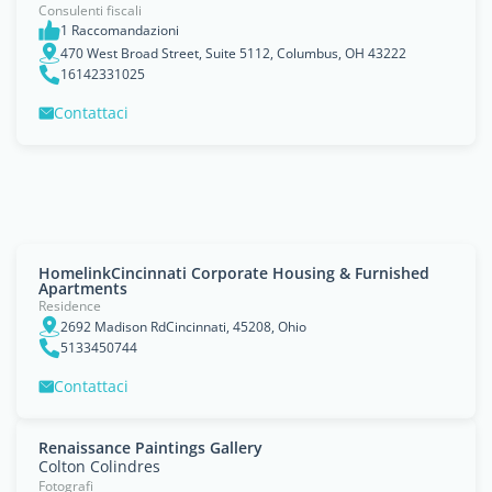
Consulenti fiscali
1 Raccomandazioni
470 West Broad Street, Suite 5112, Columbus, OH 43222
16142331025
Contattaci
HomelinkCincinnati Corporate Housing & Furnished
Apartments
Residence
2692 Madison RdCincinnati, 45208, Ohio
5133450744
Contattaci
Renaissance Paintings Gallery
Colton Colindres
Fotografi