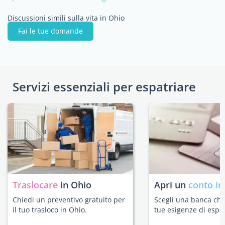
Discussioni simili sulla vita in Ohio
Fai le tue domande
Servizi essenziali per espatriare
Traslocare
in Ohio
Apri un
conto in
Chiedi un preventivo gratuito per
Scegli una banca che 
il tuo trasloco in Ohio.
tue esigenze di espat