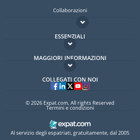
Collaborazioni
ESSENZIALI
Forum per expat
MAGGIORI INFORMAZIONI
Guida per expat
Domande frequenti
Lavori all'estero
COLLEGATI CON NOI
Esperti
© 2026 Expat.com, All rights Reserved
Termini e condizioni
Al servizio degli espatriati, gratuitamente, dal 2005