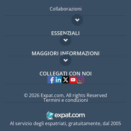
Collaborazioni
ESSENZIALI
Forum per expat
MAGGIORI INFORMAZIONI
Guida per expat
Domande frequenti
Lavori all'estero
COLLEGATI CON NOI
Esperti
© 2026 Expat.com, All rights Reserved
Termini e condizioni
Al servizio degli espatriati, gratuitamente, dal 2005