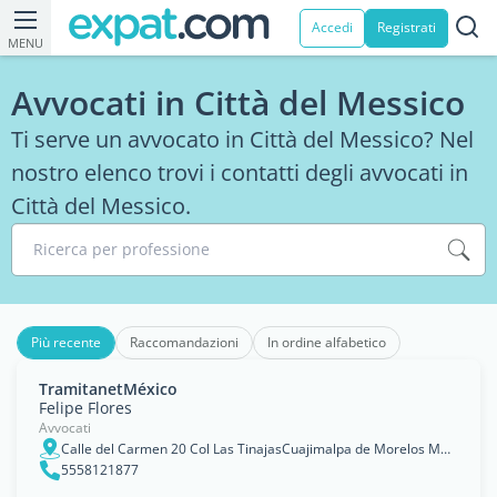
Accedi
Registrati
MENU
Avvocati in Città del Messico
Ti serve un avvocato in Città del Messico? Nel
nostro elenco trovi i contatti degli avvocati in
Città del Messico.
Ricerca per professione
Più recente
Raccomandazioni
In ordine alfabetico
TramitanetMéxico
Felipe Flores
Avvocati
Calle del Carmen 20 Col Las TinajasCuajimalpa de Morelos México DF 05370
5558121877