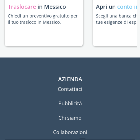
Traslocare
in Messico
Apri un
conto in
Chiedi un preventivo gratuito per
Scegli una banca che 
il tuo trasloco in Messico.
tue esigenze di espat
AZIENDA
Contattaci
Pubblicità
Chi siamo
Collaborazioni