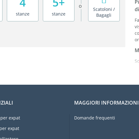
4
5+
P
O
di
Scatoloni /
stanze
stanze
Bagagli
Fa
vi
c
or
M
Sc
I
co
S
o
M
ZIALI
MAGGIORI INFORMAZIONI
Or
ri
per expat
Domande frequenti
Pr
per expat
E
all'estero