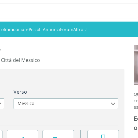
ro
Immobiliare
Piccoli Annunci
Forum
Altro
o
Eventi
n Città del Messico
Utenti
Foto
Verso
Q
c
Messico
es
E
o