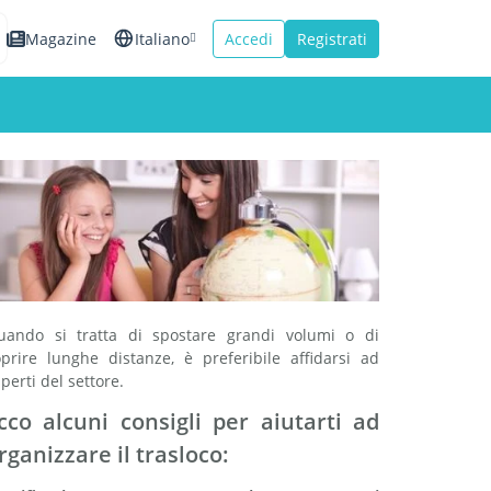
Magazine
Italiano
Accedi
Registrati
English
Español
Français
uando si tratta di spostare grandi volumi o di
oprire lunghe distanze, è preferibile affidarsi ad
perti del settore.
cco alcuni consigli per aiutarti ad
rganizzare il trasloco: