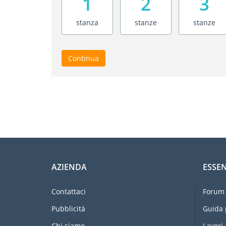
1
2
3
stanza
stanze
stanze
Continua
AZIENDA
ESSEN
Contattaci
Forum 
Pubblicità
Guida 
Chi siamo
Lavori 