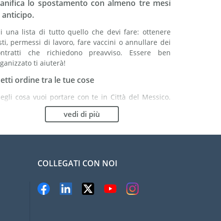
ianifica lo spostamento con almeno tre mesi
 anticipo.
i una lista di tutto quello che devi fare: ottenere
sti, permessi di lavoro, fare vaccini o annullare dei
ontratti che richiedono preavviso. Essere ben
ganizzato ti aiuterà!
etti ordine tra le tue cose
egli cosa vuoi portare con te in Città del Messico.
nformati bene: potrebbe essere più vantaggioso
vedi di più
mprare alcuni articoli in loco.
cegli la compagnia di traslochi più adatta ad
rganizzare il tuo trasferimento in Città del
essico
COLLEGATI CON NOI
ganismi indipendenti come la FIDI ti aiutano nella
cerca di società di traslochi.
evieni il rischio di danni
liminare il rischio non è possibile quindi