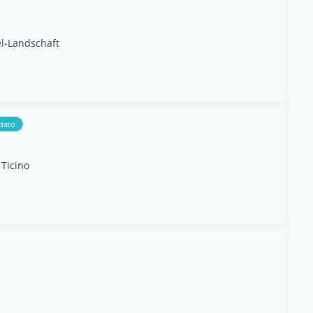
el-Landschaft
dato
 Ticino