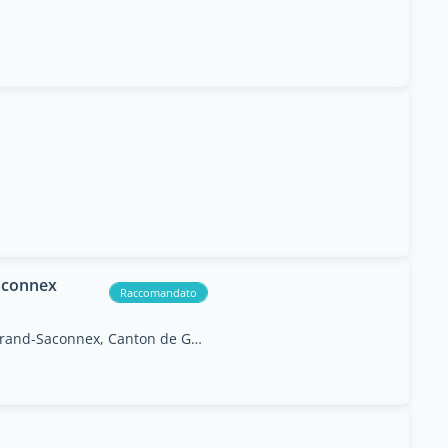
Saconnex
Raccomandato
Chemin des Cr&#234;ts de Pr&#233;gny, Le Grand-Saconnex, Canton de Genève