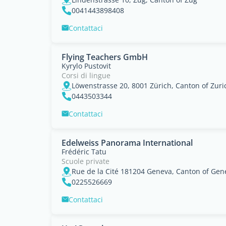
0041443898408
Contattaci
Flying Teachers GmbH
Kyrylo Pustovit
Corsi di lingue
Löwenstrasse 20, 8001 Zürich, Canton of Zuri
0443503344
Contattaci
Edelweiss Panorama International
Frédéric Tatu
Scuole private
Rue de la Cité 181204 Geneva, Canton of Gen
0225526669
Contattaci