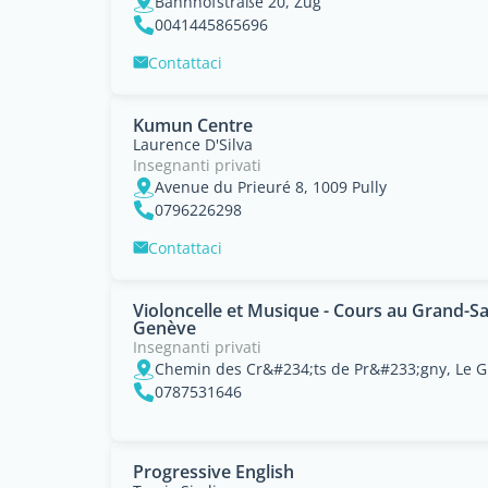
Bahnhofstraße 20, Zug
0041445865696
Contattaci
Kumun Centre
Laurence D'Silva
Insegnanti privati
Avenue du Prieuré 8, 1009 Pully
0796226298
Contattaci
Violoncelle et Musique - Cours au Grand-
Genève
Insegnanti privati
0787531646
Progressive English