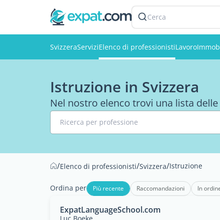
Cerca
Svizzera
Servizi
Elenco di professionisti
Lavoro
Immobi
Istruzione in Svizzera
Nel nostro elenco trovi una lista delle
Ricerca per professione
/
/
/
Istruzione
Elenco di professionisti
Svizzera
Ordina per
Più recente
Raccomandazioni
In ordin
ExpatLanguageSchool.com
Luc Boeke