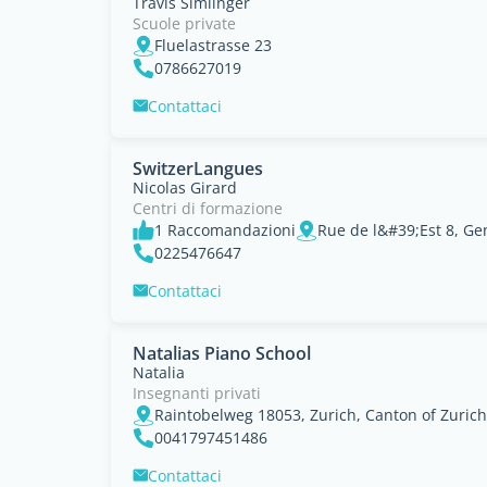
Travis Simlinger
Scuole private
Fluelastrasse 23
0786627019
Contattaci
SwitzerLangues
Nicolas Girard
Centri di formazione
1 Raccomandazioni
Rue de l&#39;Est 8, G
0225476647
Contattaci
Natalias Piano School
Natalia
Insegnanti privati
Raintobelweg 18053, Zurich, Canton of Zurich
0041797451486
Contattaci