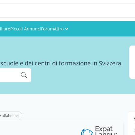
liare
Piccoli Annunci
Forum
Altro
Eventi
Utenti
 scuole e dei centri di formazione in Svizzera.
Foto
e alfabetico