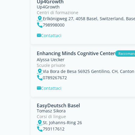
Up4Growth
Up4Growth
Centri di formazione
Erlkönigweg 27, 4058 Basel, Switzerland, Bas
798998000
Contattaci
Enhancing Minds Cognitive Center
Raccoman
Alyssa Uecker
Scuole private
Via Bora de Besa 56925 Gentilino, CH, Canton
0789267672
Contattaci
EasyDeutsch Basel
Tomasz Sikora
Corsi di lingue
St. Johanns-Ring 26
793117612