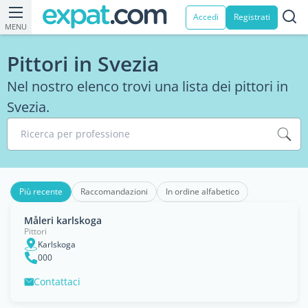
Accedi
Registrati
MENU
Pittori in Svezia
Nel nostro elenco trovi una lista dei pittori in
Svezia.
Ricerca per professione
Più recente
Raccomandazioni
In ordine alfabetico
Måleri karlskoga
Pittori
Karlskoga
000
Contattaci