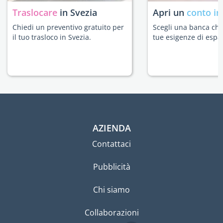
Traslocare
in Svezia
Apri un
conto in
Chiedi un preventivo gratuito per
Scegli una banca che 
il tuo trasloco in Svezia.
tue esigenze di espat
AZIENDA
Contattaci
Pubblicità
Chi siamo
Collaborazioni