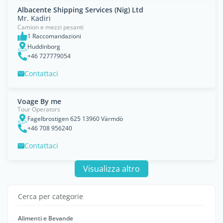
Albacente Shipping Services (Nig) Ltd
Mr. Kadiri
Camion e mezzi pesanti
1 Raccomandazioni
Huddinborg
+46 727779054
Contattaci
Voage By me
Tour Operators
Fagelbrostigen 625 13960 Värmdö
+46 708 956240
Contattaci
Visualizza altro
Cerca per categorie
Alimenti e Bevande