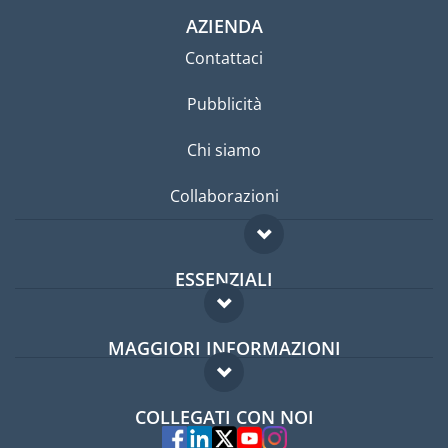
AZIENDA
Contattaci
Pubblicità
Chi siamo
Collaborazioni
ESSENZIALI
Forum per expat
MAGGIORI INFORMAZIONI
Guida per expat
Domande frequenti
Lavori all'estero
COLLEGATI CON NOI
Esperti