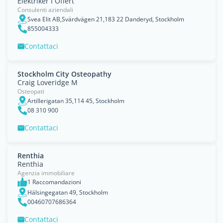
Elektriker I Offert
Consulenti aziendali
Svea Elit AB,Svärdvägen 21,183 22 Danderyd, Stockholm
855004333
Contattaci
Stockholm City Osteopathy
Craig Loveridge M
Osteopati
Artillerigatan 35,114 45, Stockholm
08 310 900
Contattaci
Renthia
Renthia
Agenzia immobiliare
1 Raccomandazioni
Hälsingegatan 49, Stockholm
00460707686364
Contattaci