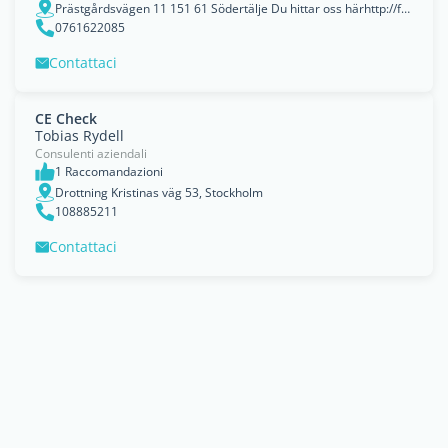
Prästgårdsvägen 11 151 61 Södertälje Du hittar oss härhttp://fasad-giganten.se, Stockholm
0761622085
Contattaci
CE Check
Tobias Rydell
Consulenti aziendali
1 Raccomandazioni
Drottning Kristinas väg 53, Stockholm
108885211
Contattaci