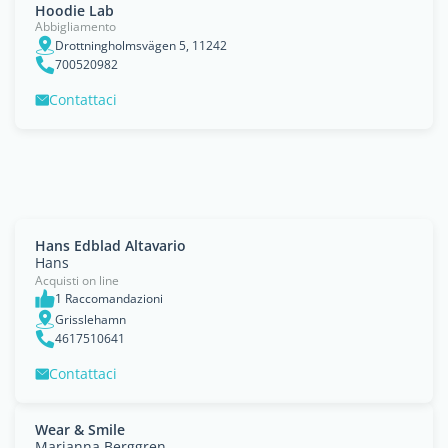
Hoodie Lab
Abbigliamento
Drottningholmsvägen 5, 11242
700520982
Contattaci
Hans Edblad Altavario
Hans
Acquisti on line
1 Raccomandazioni
Grisslehamn
4617510641
Contattaci
Wear & Smile
Marianna Berggren