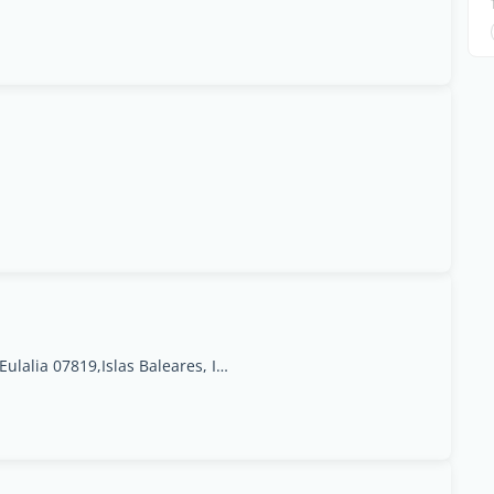
Poligono Ca Na Palava,Calle del Vidrier,Santa Eulalia 07819,Islas Baleares, Ibiza, Balearic Islands