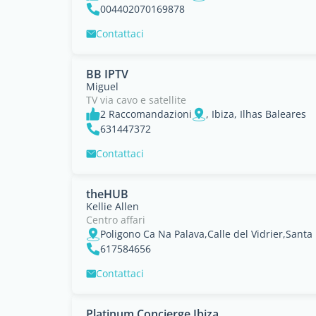
004402070169878
Contattaci
BB IPTV
Miguel
TV via cavo e satellite
2 Raccomandazioni
, Ibiza, Ilhas Baleares
631447372
Contattaci
theHUB
Kellie Allen
Centro affari
617584656
Contattaci
Platinum Concierge Ibiza