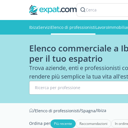
Cerca
Ibiza
Servizi
Elenco di professionisti
Lavoro
Immobilia
Elenco commerciale a Ibi
per il tuo espatrio
Trova aziende, enti e professionisti con
rendere più semplice la tua vita all'es
Ricerca per professione
/
/
/
Ibiza
Elenco di professionisti
Spagna
Ordina per
Più recente
Raccomandazioni
In ordin