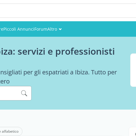
re
Piccoli Annunci
Forum
Altro
Eventi
za: servizi e professionisti
Utenti
Foto
sigliati per gli espatriati a Ibiza. Tutto per
tero
e alfabetico