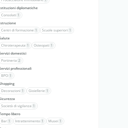
Istituzioni diplomatiche
Consolati
1
Istruzione
Centri di formazione
1
Scuole superiori
1
Salute
Chiroterapeuta
1
Osteopati
1
Servizi domestici
Portineria
2
Servizi professionali
BPO
1
Shopping
Decorazioni
1
Gioiellerie
1
Sicurezza
Società di vigilanza
1
Tempo libero
Bar
1
Intrattenimento
1
Musei
1