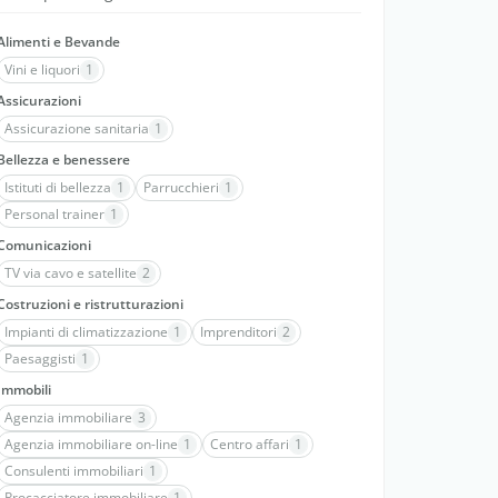
Alimenti e Bevande
Vini e liquori
1
Assicurazioni
Assicurazione sanitaria
1
Bellezza e benessere
Istituti di bellezza
1
Parrucchieri
1
Personal trainer
1
Comunicazioni
TV via cavo e satellite
2
Costruzioni e ristrutturazioni
Impianti di climatizzazione
1
Imprenditori
2
Paesaggisti
1
Immobili
Agenzia immobiliare
3
Agenzia immobiliare on-line
1
Centro affari
1
Consulenti immobiliari
1
Procacciatore immobiliare
1