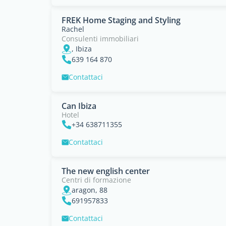
FREK Home Staging and Styling
Rachel
Consulenti immobiliari
, Ibiza
639 164 870
Contattaci
Can Ibiza
Hotel
+34 638711355
Contattaci
The new english center
Centri di formazione
aragon, 88
691957833
Contattaci