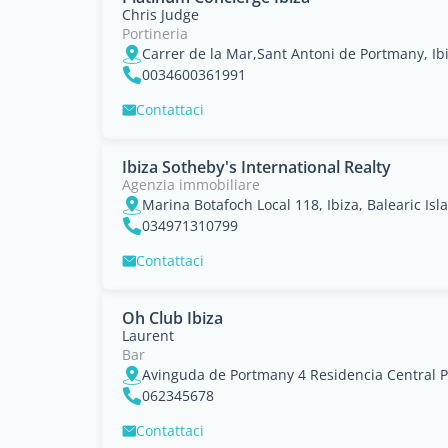
Chris Judge
Portineria
Carrer de la Mar,Sant Antoni de Portmany, Ibi
0034600361991
Contattaci
Ibiza Sotheby's International Realty
Agenzia immobiliare
Marina Botafoch Local 118, Ibiza, Balearic Isl
034971310799
Contattaci
Oh Club Ibiza
Laurent
Bar
Avinguda de Portmany 4 Residencia Central P
062345678
Contattaci