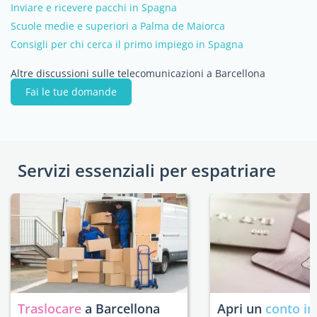
Inviare e ricevere pacchi in Spagna
Scuole medie e superiori a Palma de Maiorca
Consigli per chi cerca il primo impiego in Spagna
Altre discussioni sulle telecomunicazioni a Barcellona
Fai le tue domande
Servizi essenziali per espatriare
Traslocare
a Barcellona
Apri un
conto in