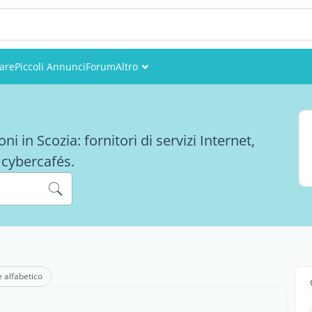
are
Piccoli Annunci
Forum
Altro
Eventi
Utenti
i in Scozia: fornitori di servizi Internet,
e cybercafés.
Foto
e alfabetico