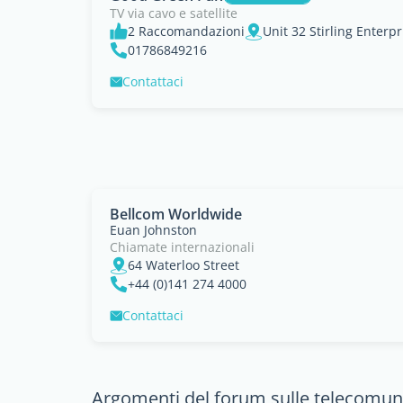
TV via cavo e satellite
2 Raccomandazioni
01786849216
Contattaci
Bellcom Worldwide
Euan Johnston
Chiamate internazionali
64 Waterloo Street
+44 (0)141 274 4000
Contattaci
Argomenti del forum sulle telecomuni