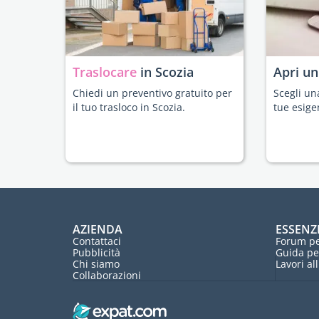
Traslocare
in Scozia
Apri u
Chiedi un preventivo gratuito per
Scegli un
il tuo trasloco in Scozia.
tue esige
AZIENDA
ESSENZ
Contattaci
Forum pe
Pubblicità
Guida pe
Chi siamo
Lavori al
Collaborazioni