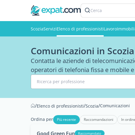
Cerca
Scozia
Servizi
Elenco di professionisti
Lavoro
Immobili
Comunicazioni in Scozia
Contatta le aziende di telecomunicazion
operatori di telefonia fissa e mobile 
Ricerca per professione
/
/
/
Comunicazioni
Elenco di professionisti
Scozia
Ordina per
Più recente
Raccomandazioni
In ordin
Good Green Fun
Raccomandato