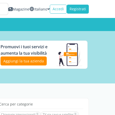
Accedi
Registrati
Magazine
Italiano
Promuovi i tuoi servizi e
aumenta la tua visibilità
Aggiungi la tua azienda
Cerca per categorie
Chiamate internazionali
1
TV via cavo e satellite
1