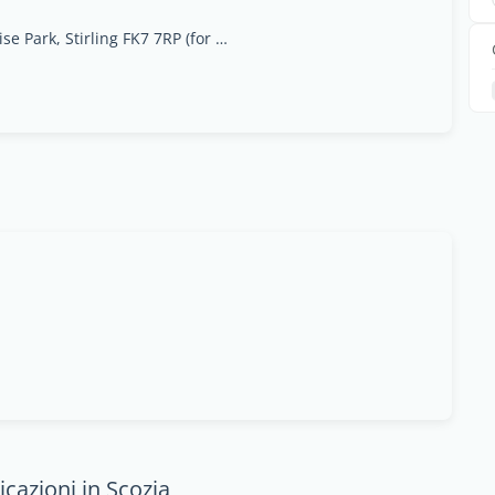
Unit 32 Stirling Enterprise Park, Stirling FK7 7RP (for satnav use FK77WR)
cazioni in Scozia