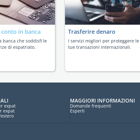
n
conto in banca
Trasferire denaro
a banca che soddisfi le
I servizi migliori per proteggere le
nze di espatriato.
tue transazioni internazionali.
IALI
MAGGIORI INFORMAZIONI
r expat
Domande frequenti
r expat
Esperti
l'estero