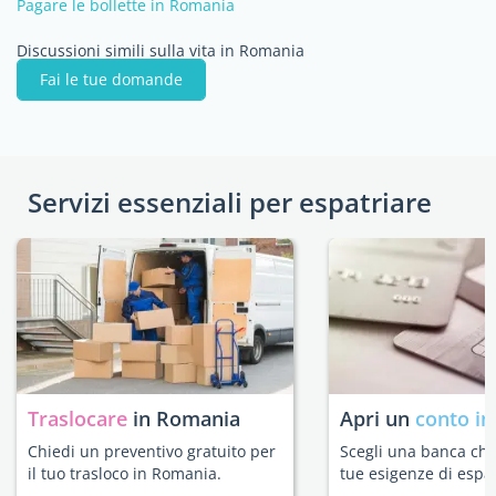
Pagare le bollette in Romania
Discussioni simili sulla vita in Romania
Fai le tue domande
Servizi essenziali per espatriare
Traslocare
in Romania
Apri un
conto in
Chiedi un preventivo gratuito per
Scegli una banca che 
il tuo trasloco in Romania.
tue esigenze di espat