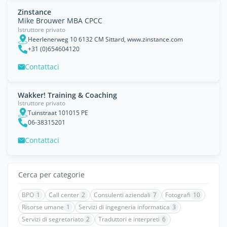
Zinstance
Mike Brouwer MBA CPCC
Istruttore privato
Heerlenerweg 10 6132 CM Sittard, www.zinstance.com
+31 (0)654604120
Contattaci
Wakker! Training & Coaching
Istruttore privato
Tuinstraat 101015 PE
06-38315201
Contattaci
Cerca per categorie
BPO
1
Call center
2
Consulenti aziendali
7
Fotografi
10
Risorse umane
1
Servizi di ingegneria informatica
3
Servizi di segretariato
2
Traduttori e interpreti
6