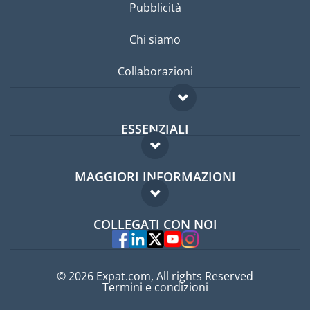
Pubblicità
Chi siamo
Collaborazioni
ESSENZIALI
Forum per expat
MAGGIORI INFORMAZIONI
Guida per expat
Domande frequenti
Lavori all'estero
COLLEGATI CON NOI
Esperti
© 2026 Expat.com, All rights Reserved
Termini e condizioni