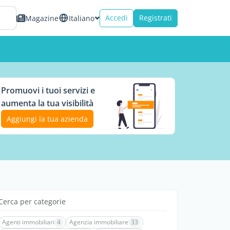
Accedi
Registrati
Magazine
Italiano
Promuovi i tuoi servizi e
aumenta la tua visibilità
Aggiungi la tua azienda
Cerca per categorie
Agenti immobiliari
4
Agenzia immobiliare
33