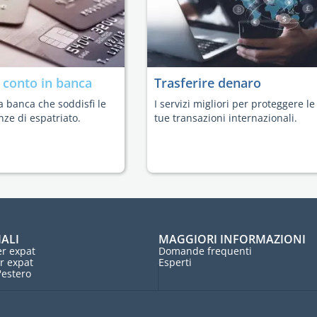
n
conto in banca
Trasferire denaro
a banca che soddisfi le
I servizi migliori per proteggere le
nze di espatriato.
tue transazioni internazionali.
IALI
MAGGIORI INFORMAZIONI
r expat
Domande frequenti
r expat
Esperti
l'estero