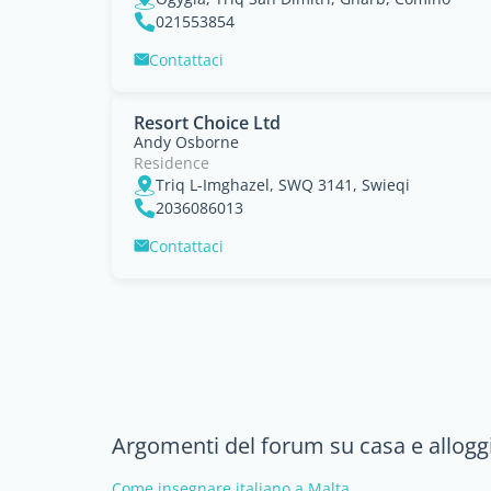
021553854
Contattaci
Resort Choice Ltd
Andy Osborne
Residence
Triq L-Imghazel, SWQ 3141, Swieqi
2036086013
Contattaci
Argomenti del forum su casa e allogg
Come insegnare italiano a Malta