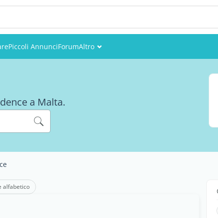
are
Piccoli Annunci
Forum
Altro
Eventi
Utenti
sidence a Malta.
Foto
ce
e alfabetico