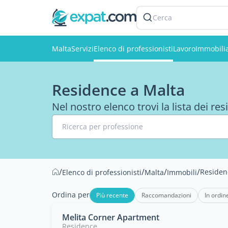
Cerca
Malta
Servizi
Elenco di professionisti
Lavoro
Immobili
Residence a Malta
Nel nostro elenco trovi la lista dei re
Ricerca per professione
/
/
/
/
Residen
Elenco di professionisti
Malta
Immobili
Ordina per
Più recente
Raccomandazioni
In ordin
Melita Corner Apartment
Residence