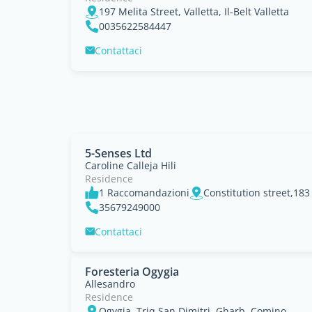
197 Melita Street, Valletta, Il-Belt Valletta
0035622584447
Contattaci
5-Senses Ltd
Caroline Calleja Hili
Residence
1 Raccomandazioni
Constitution street,183 
35679249000
Contattaci
Foresteria Ogygia
Allesandro
Residence
Ogygia, Triq San Dimitri, Gharb, Comino