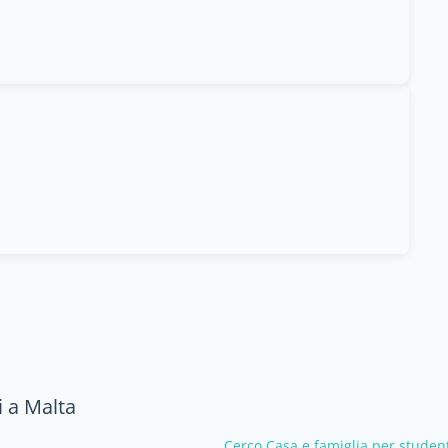
i a Malta
Cerco Casa e famiglia per studen