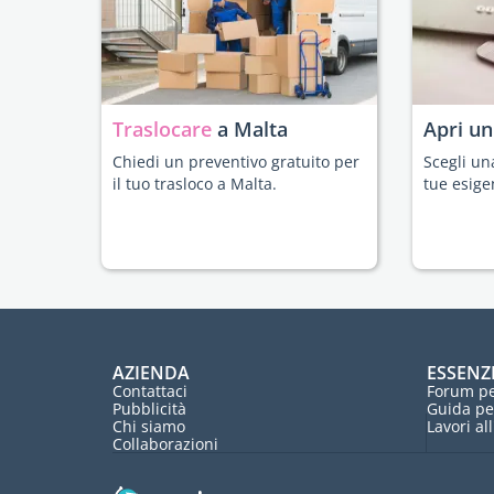
Traslocare
a Malta
Apri u
Chiedi un preventivo gratuito per
Scegli un
il tuo trasloco a Malta.
tue esige
AZIENDA
ESSENZ
Contattaci
Forum pe
Pubblicità
Guida pe
Chi siamo
Lavori al
Collaborazioni