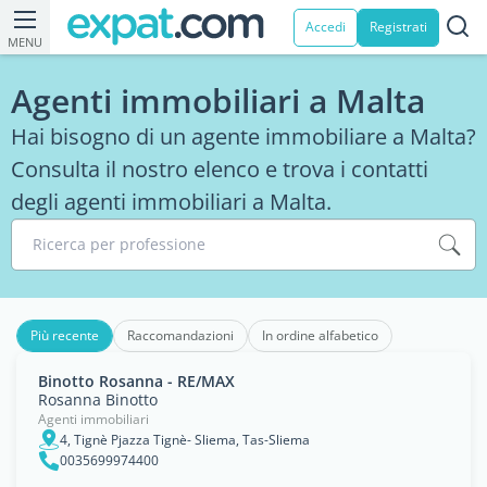
Accedi
Registrati
MENU
Agenti immobiliari a Malta
Hai bisogno di un agente immobiliare a Malta?
Consulta il nostro elenco e trova i contatti
degli agenti immobiliari a Malta.
Ricerca per professione
Più recente
Raccomandazioni
In ordine alfabetico
Binotto Rosanna - RE/MAX
Rosanna Binotto
Agenti immobiliari
4, Tignè Pjazza Tignè- Sliema, Tas-Sliema
0035699974400