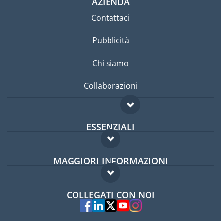
AZIENDA
Contattaci
Pubblicità
Chi siamo
Collaborazioni
ESSENZIALI
Forum per expat
MAGGIORI INFORMAZIONI
Guida per expat
Domande frequenti
Lavori all'estero
COLLEGATI CON NOI
Esperti