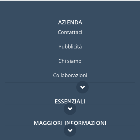
AZIENDA
Contattaci
Pubblicità
Chi siamo
Collaborazioni
ESSENZIALI
Forum per expat
MAGGIORI INFORMAZIONI
Guida per expat
Domande frequenti