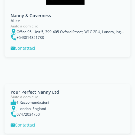
Nanny & Governess
Alice
Aiuto a domicilio
Office 95, Unit 5, 399-405 Oxford Street, W1C 2BU, Londra, Inghilterra
+543814351738
Contattaci
Your Perfect Nanny Ltd
Aiuto a domicilio
1 Raccomandazioni
, London, England
07472034750
Contattaci