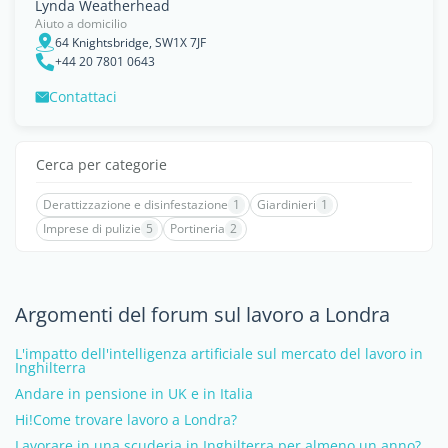
Lynda Weatherhead
Aiuto a domicilio
64 Knightsbridge, SW1X 7JF
+44 20 7801 0643
Contattaci
Cerca per categorie
Derattizzazione e disinfestazione
1
Giardinieri
1
Imprese di pulizie
5
Portineria
2
Argomenti del forum sul lavoro a Londra
L'impatto dell'intelligenza artificiale sul mercato del lavoro in
Inghilterra
Andare in pensione in UK e in Italia
Hi!Come trovare lavoro a Londra?
Lavorare in una scuderia in Inghilterra per almeno un anno?