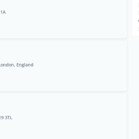
 1A
 London, England
19 3TL