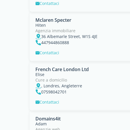
Contattaci
Mclaren Specter
Hiten
Agenzia immobiliare
36 Albemarle Street, W1S 4JE
447944860888
Contattaci
French Care London Ltd
Elise
Cure a domicilio
, Londres, Angleterre
07598042701
Contattaci
Domains4it
Adam
Agenzie web