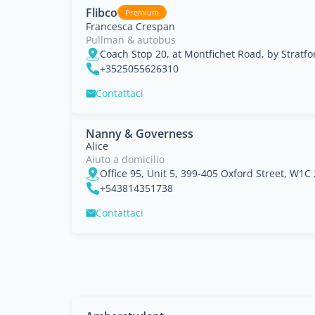
Flibco
Premium
Francesca Crespan
Pullman & autobus
+3525055626310
Contattaci
Nanny & Governess
Alice
Aiuto a domicilio
Office 95, Unit 5, 399-405 Oxford Street, W1C 
+543814351738
Contattaci