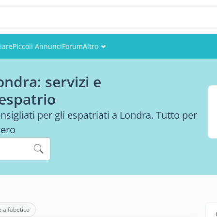
iare
Piccoli Annunci
Forum
Altro
Eventi
ndra: servizi e
Utenti
 espatrio
Foto
nsigliati per gli espatriati a Londra. Tutto per
tero
e alfabetico