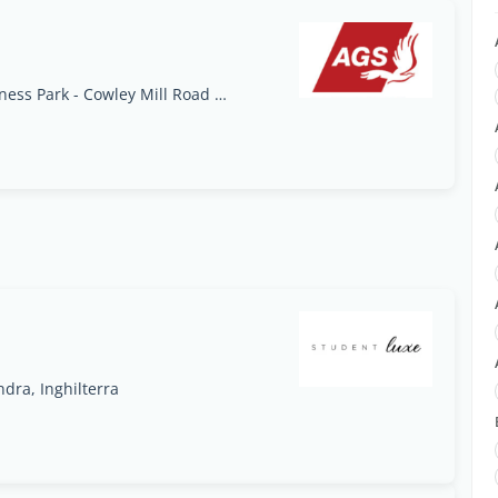
Unit 1 - Trade City Business Park - Cowley Mill Road Uxbridge, Middlesex UB8 2DB, Londra, Inghilterra
dra, Inghilterra