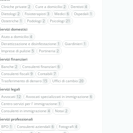
Cliniche private
2
Cure a domicilio
2
Dentisti
4
Dietologi
2
Fisioterapisti
3
Medici
6
Ospedali
1
Ostetriche
1
Podologi
2
Psicologi
21
Servizi domestici
Aiuto a domicilio
4
Derattizzazione e disinfestazione
1
Giardinieri
1
Imprese di pulizie
5
Portineria
2
Servizi finanziari
Banche
2
Consulenti finanziari
6
Consulenti fiscali
9
Contabili
7
Trasferimento di denaro
15
Uffici di cambio
20
Servizi legali
Avvocati
12
Avvocati specializzati in immigrazione
6
Centro servizi per l' immigrazione
1
Consulenti in immigrazione
4
Notai
2
Servizi professionali
BPO
1
Consulenti aziendali
6
Fotografi
4