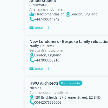
Amberstudent
Amberstudent
Agenzia immobiliare
1 Raccomandazioni
London, England
+447400314942
Contattaci
New Londoners - Bespoke family relocatio
Nadiya Petrova
Servizi di rilocazione
London, England
+447803303210
Contattaci
HWO Architects
Raccomandato
Nicolas
Commercio e investimenti
120 Brickfields, 37 Cremer Street, E2 8HD
00442075660006