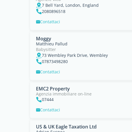
7 Bell Yard, London, England
2080896518
Contattaci
Moggy
Matthieu Pallud
Babysitter
73 Wembley Park Drive, Wembley
07873498280
Contattaci
EMC2 Property
Agenzia immobiliare on-line
07444
Contattaci
US & UK Eagle Taxation Ltd
Adrian Susnea