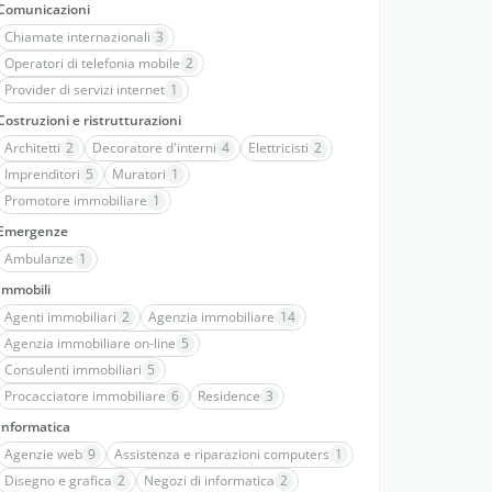
Comunicazioni
Chiamate internazionali
3
Operatori di telefonia mobile
2
Provider di servizi internet
1
Costruzioni e ristrutturazioni
Architetti
2
Decoratore d'interni
4
Elettricisti
2
Imprenditori
5
Muratori
1
Promotore immobiliare
1
Emergenze
Ambulanze
1
Immobili
Agenti immobiliari
2
Agenzia immobiliare
14
Agenzia immobiliare on-line
5
Consulenti immobiliari
5
Procacciatore immobiliare
6
Residence
3
Informatica
Agenzie web
9
Assistenza e riparazioni computers
1
Disegno e grafica
2
Negozi di informatica
2