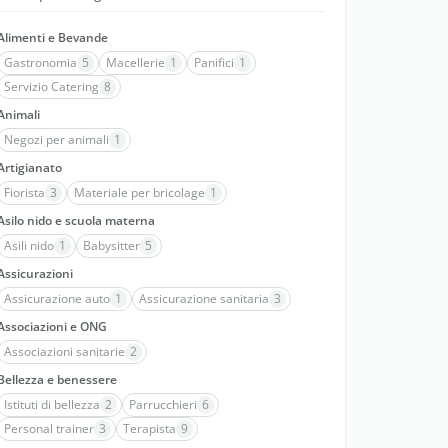
Alimenti e Bevande
Gastronomia
5
Macellerie
1
Panifici
1
Servizio Catering
8
Animali
Negozi per animali
1
Artigianato
Fiorista
3
Materiale per bricolage
1
Asilo nido e scuola materna
Asili nido
1
Babysitter
5
Assicurazioni
Assicurazione auto
1
Assicurazione sanitaria
3
Associazioni e ONG
Associazioni sanitarie
2
Bellezza e benessere
Istituti di bellezza
2
Parrucchieri
6
Personal trainer
3
Terapista
9