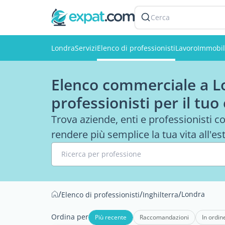
Cerca
Londra
Servizi
Elenco di professionisti
Lavoro
Immobil
Elenco commerciale a Lo
professionisti per il tuo
Trova aziende, enti e professionisti co
rendere più semplice la tua vita all'es
Ricerca per professione
/
/
/
Londra
Elenco di professionisti
Inghilterra
Ordina per
Più recente
Raccomandazioni
In ordin