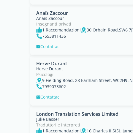
Anaïs Zaccour
Anaïs Zaccour
Insegnanti privati
1 Raccomandazioni
30 Orbain Road,SW6 7JY
7553811436
Contattaci
Herve Durant
Herve Durant
Psicologi
9 Fielding Road, 28 Earlham Street, WC2H9LN
7939073602
Contattaci
London Translation Services Limited
Julie Basser
Traduttori e interpreti
1 Raccomandazioni
16 Charles II StSt. Jame