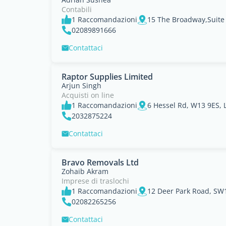
Contabili
1 Raccomandazioni
15 The Broadway,Suite
02089891666
Contattaci
Raptor Supplies Limited
Arjun Singh
Acquisti on line
1 Raccomandazioni
6 Hessel Rd, W13 9ES,
2032875224
Contattaci
Bravo Removals Ltd
Zohaib Akram
Imprese di traslochi
1 Raccomandazioni
12 Deer Park Road, SW
02082265256
Contattaci