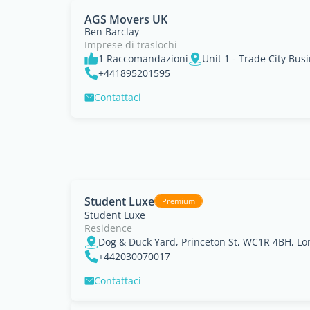
AGS Movers UK
Ben Barclay
Imprese di traslochi
1 Raccomandazioni
+441895201595
Contattaci
Student Luxe
Premium
Student Luxe
Residence
Dog & Duck Yard, Princeton St, WC1R 4BH, Lon
+442030070017
Contattaci