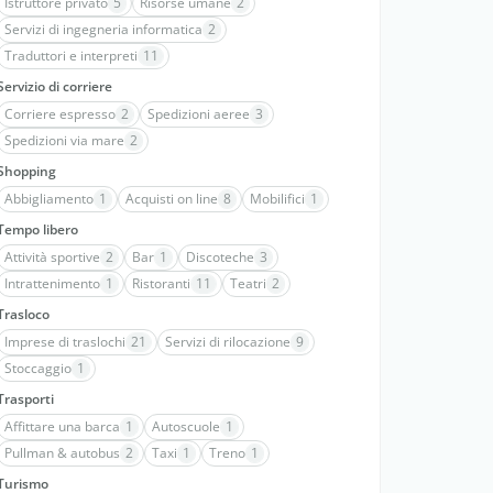
Istruttore privato
5
Risorse umane
2
Servizi di ingegneria informatica
2
Traduttori e interpreti
11
Servizio di corriere
Corriere espresso
2
Spedizioni aeree
3
Spedizioni via mare
2
Shopping
Abbigliamento
1
Acquisti on line
8
Mobilifici
1
Tempo libero
Attività sportive
2
Bar
1
Discoteche
3
Intrattenimento
1
Ristoranti
11
Teatri
2
Trasloco
Imprese di traslochi
21
Servizi di rilocazione
9
Stoccaggio
1
Trasporti
Affittare una barca
1
Autoscuole
1
Pullman & autobus
2
Taxi
1
Treno
1
Turismo