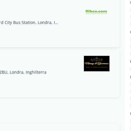
Coach Stop 20, at Montfichet Road, by Stratford City Bus Station, Londra, Inghilterra
2BU, Londra, Inghilterra