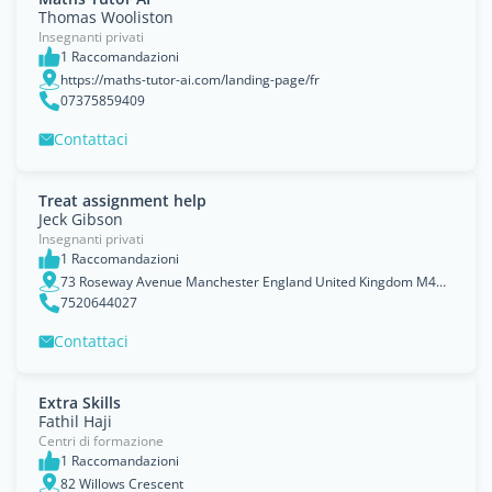
Thomas Wooliston
Insegnanti privati
1 Raccomandazioni
https://maths-tutor-ai.com/landing-page/fr
07375859409
Contattaci
Treat assignment help
Jeck Gibson
Insegnanti privati
1 Raccomandazioni
73 Roseway Avenue Manchester England United Kingdom M44 5GJ
7520644027
Contattaci
Extra Skills
Fathil Haji
Centri di formazione
1 Raccomandazioni
82 Willows Crescent