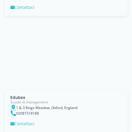
Contattaci
Edubex
Scuole di management
1 & 3 Kings Meadow, Oxford, England
02081518188
Contattaci