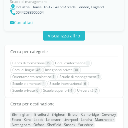
Scuole di management
Industrial House, 16-17 Grand Arcade, London, England
00442038905504
Contattaci
Visualizza altro
Cerca per categorie
Centri di formazione
19
Corsi d'informatica
1
Corsi di lingue
46
Insegnanti privati
30
Orientamento scolastico
1
Scuole di management
7
Scuole elementari
4
Scuole internazionali
6
Scuole private
6
Scuole superiori
4
Università
7
Cerca per destinazione
Birmingham
Bradford
Brighton
Bristol
Cambridge
Coventry
Essex
Kent
Leeds
Leicester
Liverpool
Londra
Manchester
Nottingham
Oxford
Sheffield
Sussex
Yorkshire