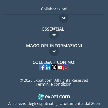
Collaborazioni
ESSENZIALI
Forum per expat
MAGGIORI INFORMAZIONI
Guida per expat
Domande frequenti
Lavori all'estero
COLLEGATI CON NOI
Esperti
© 2026 Expat.com, All rights Reserved
Termini e condizioni
Al servizio degli espatriati, gratuitamente, dal 2005