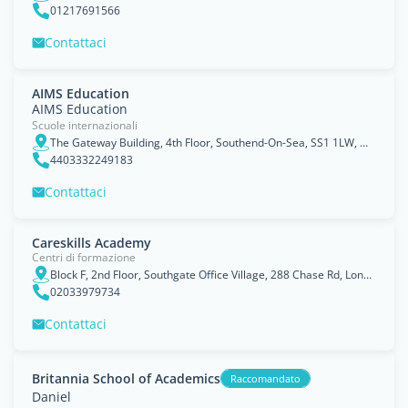
01217691566
Contattaci
AIMS Education
AIMS Education
Scuole internazionali
The Gateway Building, 4th Floor, Southend-On-Sea, SS1 1LW, United Kingdom, England
4403332249183
Contattaci
Careskills Academy
Centri di formazione
Block F, 2nd Floor, Southgate Office Village, 288 Chase Rd, London, England
02033979734
Contattaci
Britannia School of Academics
Raccomandato
Daniel