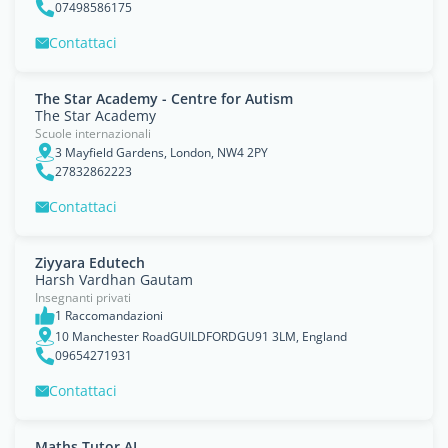
07498586175
Contattaci
The Star Academy - Centre for Autism
The Star Academy
Scuole internazionali
3 Mayfield Gardens, London, NW4 2PY
27832862223
Contattaci
Ziyyara Edutech
Harsh Vardhan Gautam
Insegnanti privati
1 Raccomandazioni
10 Manchester RoadGUILDFORDGU91 3LM, England
09654271931
Contattaci
Maths Tutor AI