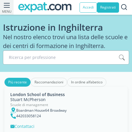
Accedi
Registrati
MENU
Istruzione in Inghilterra
Nel nostro elenco trovi una lista delle scuole e
dei centri di formazione in Inghilterra.
Ricerca per professione
Più recente
Raccomandazioni
In ordine alfabetico
London School of Business
Stuart McPherson
Scuole di management
Boardman House64 Broadway
442033058124
Contattaci