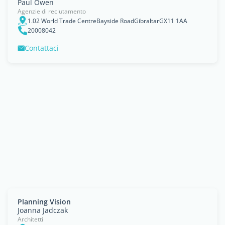
Paul Owen
Agenzie di reclutamento
1.02 World Trade CentreBayside RoadGibraltarGX11 1AA
20008042
Contattaci
Planning Vision
Joanna Jadczak
Architetti