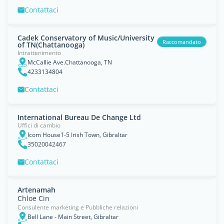
Contattaci
Cadek Conservatory of Music/University
Raccomandato
of TN(Chattanooga)
Intrattenimento
McCallie Ave.Chattanooga, TN
4233134804
Contattaci
International Bureau De Change Ltd
Uffici di cambio
Icom House1-5 Irish Town, Gibraltar
35020042467
Contattaci
Artenamah
Chloe Cin
Consulente marketing e Pubbliche relazioni
Bell Lane - Main Street, Gibraltar