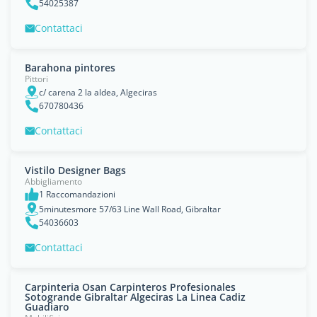
54025387
Contattaci
Barahona pintores
Pittori
c/ carena 2 la aldea, Algeciras
670780436
Contattaci
Vistilo Designer Bags
Abbigliamento
1 Raccomandazioni
5minutesmore 57/63 Line Wall Road, Gibraltar
54036603
Contattaci
Carpinteria Osan Carpinteros Profesionales
Sotogrande Gibraltar Algeciras La Linea Cadiz
Guadiaro