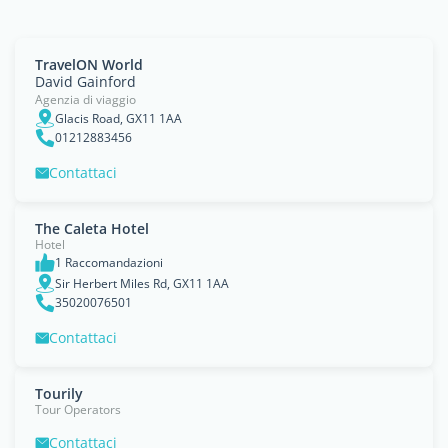
TravelON World
David Gainford
Agenzia di viaggio
Glacis Road, GX11 1AA
01212883456
Contattaci
The Caleta Hotel
Hotel
1 Raccomandazioni
Sir Herbert Miles Rd, GX11 1AA
35020076501
Contattaci
Tourily
Tour Operators
Contattaci