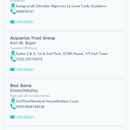
Mobilifici
Sotogrande Gibraltar Algeciras La Linea Cadiz Guadiaro
668878161
Contattaci
Acquarius Trust Group
Ann W. Boyer
Società Offshore
Suites 2 & 3, 1st & 2nd Floor, ICOM House, 1/5 Irish Town
(350) 200 50418
Contattaci
Best Iberia
EileenOMalley
Agenzie di reclutamento
3rd FloorMontarik HouseBedlam Court
00353868144636
Contattaci