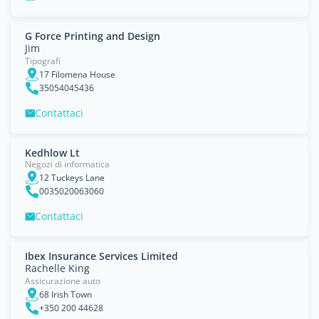
G Force Printing and Design
Jim
Tipografi
17 Filomena House
35054045436
Contattaci
Kedhlow Lt
Negozi di informatica
12 Tuckeys Lane
0035020063060
Contattaci
Ibex Insurance Services Limited
Rachelle King
Assicurazione auto
68 Irish Town
+350 200 44628