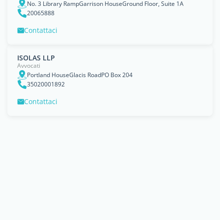
No. 3 Library RampGarrison HouseGround Floor, Suite 1A
20065888
Contattaci
ISOLAS LLP
Avvocati
Portland HouseGlacis RoadPO Box 204
35020001892
Contattaci