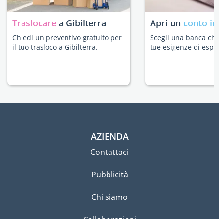
Traslocare
a Gibilterra
Apri un
conto in
Chiedi un preventivo gratuito per
Scegli una banca che 
il tuo trasloco a Gibilterra.
tue esigenze di espat
AZIENDA
Contattaci
Pubblicità
Chi siamo