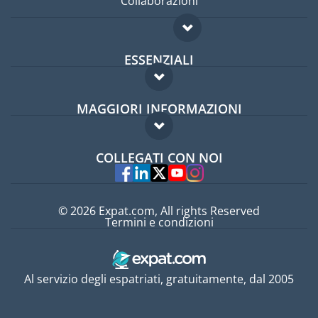
Collaborazioni
ESSENZIALI
Forum per expat
MAGGIORI INFORMAZIONI
Guida per expat
Domande frequenti
Lavori all'estero
COLLEGATI CON NOI
Esperti
© 2026 Expat.com, All rights Reserved
Termini e condizioni
Al servizio degli espatriati, gratuitamente, dal 2005