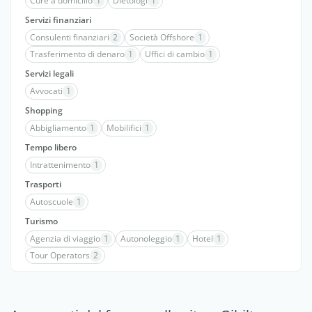
Cure a domicilio
1
Dietologi
1
Servizi finanziari
Consulenti finanziari
2
Società Offshore
1
Trasferimento di denaro
1
Uffici di cambio
1
Servizi legali
Avvocati
1
Shopping
Abbigliamento
1
Mobilifici
1
Tempo libero
Intrattenimento
1
Trasporti
Autoscuole
1
Turismo
Agenzia di viaggio
1
Autonoleggio
1
Hotel
1
Tour Operators
2