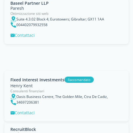
Baseel Partner LLP
Paresh
Ottimizzazione siti web
Suite 4.3.02 Block 4; Eurotowers; Gibraltar; GX11 1AA
004402079932558
Contattaci
Fixed Interest Investments
Raccomandato
Henry Kent
Consulenti finanziari
Oasis Business Centre, The Golden Mile, Ctra De Cadiz,
34697206381
Contattaci
RecruitBlock