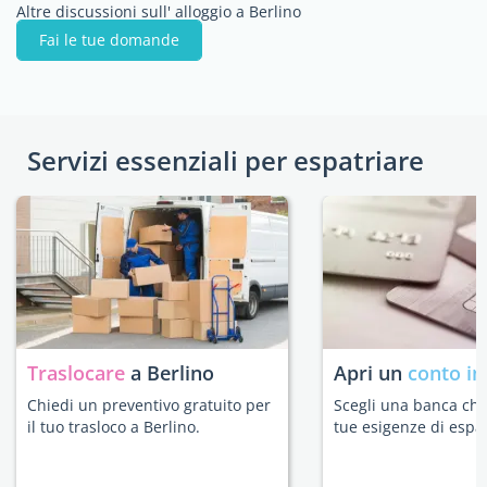
Altre discussioni sull' alloggio a Berlino
Fai le tue domande
Servizi essenziali per espatriare
Traslocare
a Berlino
Apri un
conto in
Chiedi un preventivo gratuito per
Scegli una banca che 
il tuo trasloco a Berlino.
tue esigenze di espat