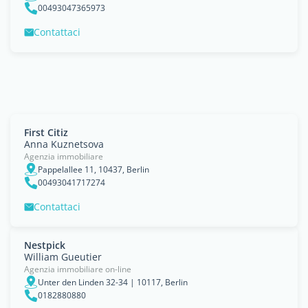
00493047365973
Contattaci
First Citiz
Anna Kuznetsova
Agenzia immobiliare
Pappelallee 11, 10437, Berlin
00493041717274
Contattaci
Nestpick
William Gueutier
Agenzia immobiliare on-line
Unter den Linden 32-34 | 10117, Berlin
0182880880