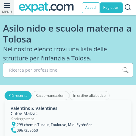
Accedi
Registrati
MENU
Asilo nido e scuola materna a
Tolosa
Nel nostro elenco trovi una lista delle
strutture per l'infanzia a Tolosa.
Ricerca per professione
Più recente
Raccomandazioni
In ordine alfabetico
Valentins & Valentines
Chloé Malzac
Kindergartens
299 chemin Tucaut, Toulouse, Midi-Pyrénées
0967359660