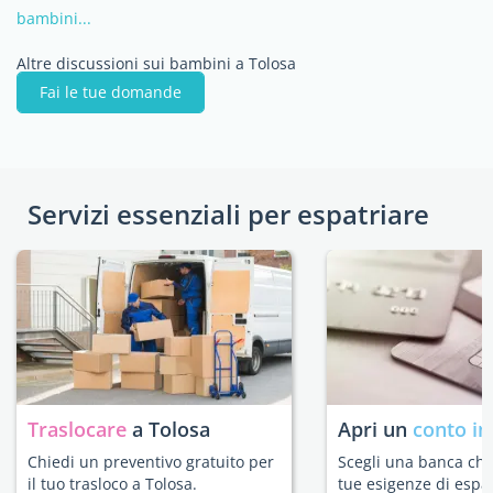
bambini...
Altre discussioni sui bambini a Tolosa
Fai le tue domande
Servizi essenziali per espatriare
Traslocare
a Tolosa
Apri un
conto in
Chiedi un preventivo gratuito per
Scegli una banca che 
il tuo trasloco a Tolosa.
tue esigenze di espat