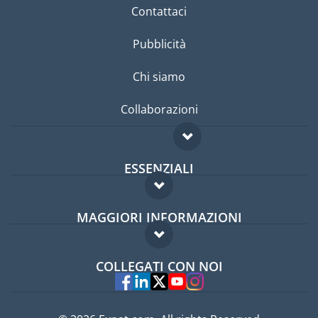
Contattaci
Pubblicità
Chi siamo
Collaborazioni
ESSENZIALI
Forum per expat
MAGGIORI INFORMAZIONI
Guida per expat
Domande frequenti
Lavori all'estero
COLLEGATI CON NOI
Esperti