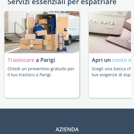
Servizi essenziali per espatriare
Traslocare
a Parigi
Apri un
conto in
Chiedi un preventivo gratuito per
Scegli una banca che 
il tuo trasloco a Parigi.
tue esigenze di espat
AZIENDA