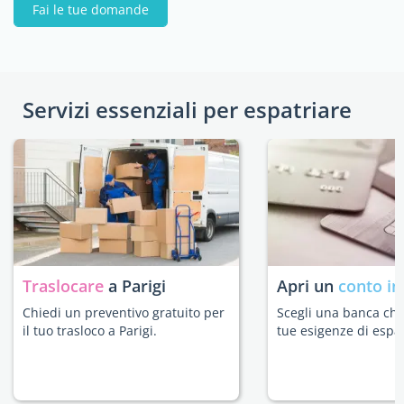
Fai le tue domande
Servizi essenziali per espatriare
Traslocare
a Parigi
Apri un
conto in
Chiedi un preventivo gratuito per
Scegli una banca che 
il tuo trasloco a Parigi.
tue esigenze di espat