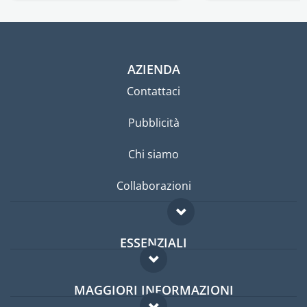
AZIENDA
Contattaci
Pubblicità
Chi siamo
Collaborazioni
ESSENZIALI
Forum per expat
MAGGIORI INFORMAZIONI
Guida per expat