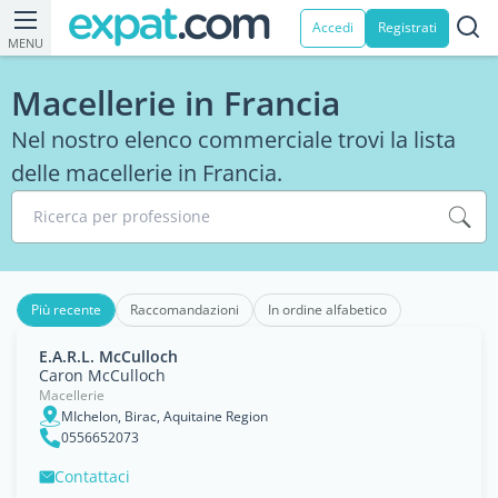
Accedi
Registrati
MENU
Macellerie in Francia
Nel nostro elenco commerciale trovi la lista
delle macellerie in Francia.
Ricerca per professione
Più recente
Raccomandazioni
In ordine alfabetico
E.A.R.L. McCulloch
Caron McCulloch
Macellerie
MIchelon, Birac, Aquitaine Region
0556652073
Contattaci