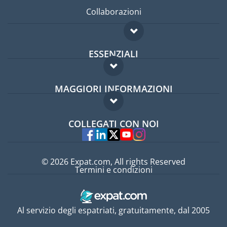
Collaborazioni
ESSENZIALI
Forum per expat
MAGGIORI INFORMAZIONI
Guida per expat
Domande frequenti
Lavori all'estero
COLLEGATI CON NOI
Esperti
© 2026 Expat.com, All rights Reserved
Termini e condizioni
Al servizio degli espatriati, gratuitamente, dal 2005