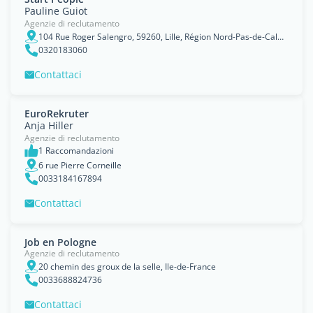
Pauline Guiot
Agenzie di reclutamento
104 Rue Roger Salengro, 59260, Lille, Région Nord-Pas-de-Calais
0320183060
Contattaci
EuroRekruter
Anja Hiller
Agenzie di reclutamento
1 Raccomandazioni
6 rue Pierre Corneille
0033184167894
Contattaci
Job en Pologne
Agenzie di reclutamento
20 chemin des groux de la selle, Ile-de-France
0033688824736
Contattaci