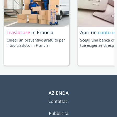
Traslocare
in Francia
Apri un
conto in
Chiedi un preventivo gratuito per
Scegli una banca che 
il tuo trasloco in Francia.
tue esigenze di espat
AZIENDA
Contattaci
Pubblicità