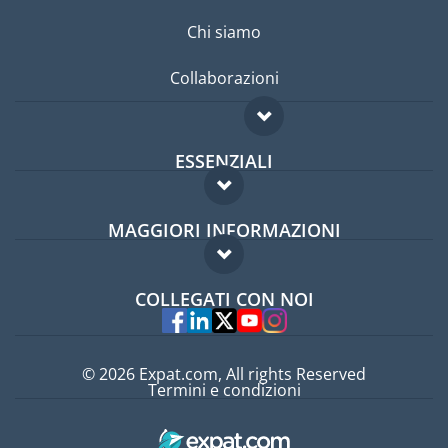
Chi siamo
Collaborazioni
ESSENZIALI
Forum per expat
MAGGIORI INFORMAZIONI
Guida per expat
Domande frequenti
Lavori all'estero
COLLEGATI CON NOI
Esperti
© 2026 Expat.com, All rights Reserved
Termini e condizioni