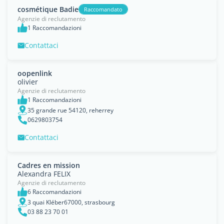
cosmétique Badie
Raccomandato
Agenzie di reclutamento
1 Raccomandazioni
Contattaci
oopenlink
olivier
Agenzie di reclutamento
1 Raccomandazioni
35 grande rue 54120, reherrey
0629803754
Contattaci
Cadres en mission
Alexandra FELIX
Agenzie di reclutamento
6 Raccomandazioni
3 quai Kléber67000, strasbourg
03 88 23 70 01