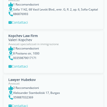
Avvocati
1 Raccomandazioni
Sofia 1142, 68 Vasil Levski Blvd., entr. G, fl. 2, ap. 6, Sofia-Capital
886876993
Contattaci
Kopchev Law Firm
Valeri Kopchev
Avvocati specializzati in immigrazione
2 Raccomandazioni
8 Positano str, 1000
00359879017171
Contattaci
Lawyer Hubekov
Avvocati
2 Raccomandazioni
Aleksander Stamboliiski 17, Burgas
359887032369
Contattaci