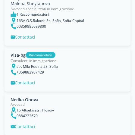
Malena Sheytanova
Avvocati specializzati in immigrazione
1 Raccomandazioni
163A G.S.Rakovki St., Sofia, Sofia-Capital
00359885089800
Contattaci
Visa-bg
Raccomandato
Consulenti in immigrazione
str. Mila Rodina 28, Sofia
+359882907429
Contattaci
Nedka Onova
Avvocati
16 Altseko str., Plovdiv
0884222670
Contattaci