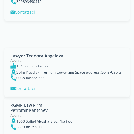
359893490515
Contattaci
Lawyer Teodora Angelova
Avvocati
1 Raccomandazioni
Sofia Plovdiv - Premium Coworking Space address, Sofia-Capital
00359882283991
Contattaci
KGMP Law Firm
Petromir Kantchev
Avvocati
1000 Sofia4 Vitosha Blvd., 1st floor
359888535930