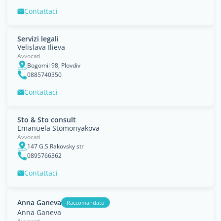
Contattaci
Servizi legali
Velislava Ilieva
Avvocati
Bogomil 98, Plovdiv
0885740350
Contattaci
Sto & Sto consult
Emanuela Stomonyakova
Avvocati
147 G.S Rakovsky str
0895766362
Contattaci
Anna Ganeva
Raccomandato
Anna Ganeva