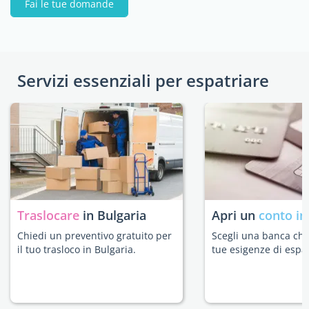
Fai le tue domande
Servizi essenziali per espatriare
Traslocare
in Bulgaria
Apri un
conto in
Chiedi un preventivo gratuito per
Scegli una banca che 
il tuo trasloco in Bulgaria.
tue esigenze di espat