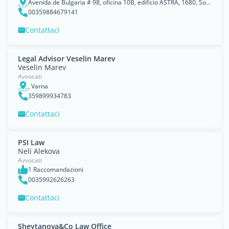
Avenida de Bulgaria # 98, oficina 10B, edificio ASTRA, 1680, Sofía, Sofia-Capital
00359884679141
Contattaci
Legal Advisor Veselin Marev
Veselin Marev
Avvocati
, Varna
359899934783
Contattaci
PSI Law
Neli Alekova
Avvocati
1 Raccomandazioni
0035992626263
Contattaci
Sheytanova&Co Law Office