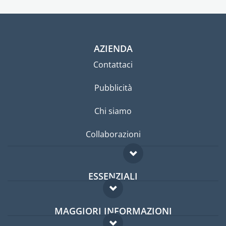
AZIENDA
Contattaci
Pubblicità
Chi siamo
Collaborazioni
ESSENZIALI
Forum per expat
MAGGIORI INFORMAZIONI
Guida per expat