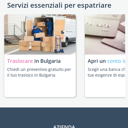
Servizi essenziali per espatriare
Traslocare
in Bulgaria
Apri un
conto in
Chiedi un preventivo gratuito per
Scegli una banca che 
il tuo trasloco in Bulgaria.
tue esigenze di espat
AZIENDA