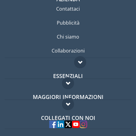
Contattaci
Pubblicità
Chi siamo
Collaborazioni
ESSENZIALI
Forum per expat
MAGGIORI INFORMAZIONI
Guida per expat
Domande frequenti
Lavori all'estero
COLLEGATI CON NOI
Esperti