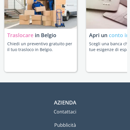
Traslocare
in Belgio
Apri un
conto in
Chiedi un preventivo gratuito per
Scegli una banca che 
il tuo trasloco in Belgio.
tue esigenze di espat
AZIENDA
Contattaci
Pubblicità