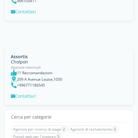
466105417
Contattaci
Assortis
Cholpon
Agenzie interinali
11 Raccomandazioni
209 A Avenue Louise,1050
+996771186545
Contattaci
Cerca per categorie
Agenzia per ricerca di stage
2
Agenzie di reclutamento
3
Portali web per l'impiego
5