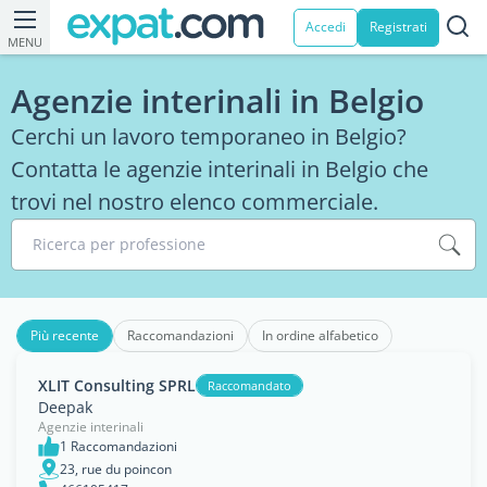
Accedi
Registrati
MENU
Agenzie interinali in Belgio
Cerchi un lavoro temporaneo in Belgio?
Contatta le agenzie interinali in Belgio che
trovi nel nostro elenco commerciale.
Ricerca per professione
Più recente
Raccomandazioni
In ordine alfabetico
XLIT Consulting SPRL
Raccomandato
Deepak
Agenzie interinali
1 Raccomandazioni
23, rue du poincon