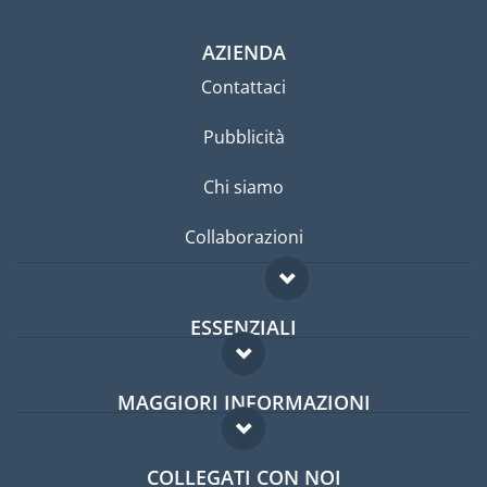
AZIENDA
Contattaci
Pubblicità
Chi siamo
Collaborazioni
ESSENZIALI
Forum per expat
MAGGIORI INFORMAZIONI
Guida per expat
Domande frequenti
Lavori all'estero
COLLEGATI CON NOI