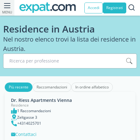
Accedi
Registrati
MENU
Residence in Austria
Nel nostro elenco trovi la lista dei residence in
Austria.
Ricerca per professione
Più recente
Raccomandazioni
In ordine alfabetico
Dr. Riess Apartments Vienna
Residence
1 Raccomandazioni
Zeltgasse 3
+4314025701
Contattaci