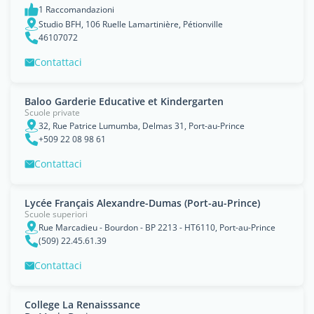
1 Raccomandazioni
Studio BFH, 106 Ruelle Lamartinière, Pétionville
46107072
Contattaci
Baloo Garderie Educative et Kindergarten
Scuole private
32, Rue Patrice Lumumba, Delmas 31, Port-au-Prince
+509 22 08 98 61
Contattaci
Lycée Français Alexandre-Dumas (Port-au-Prince)
Scuole superiori
Rue Marcadieu - Bourdon - BP 2213 - HT6110, Port-au-Prince
(509) 22.45.61.39
Contattaci
College La Renaisssance