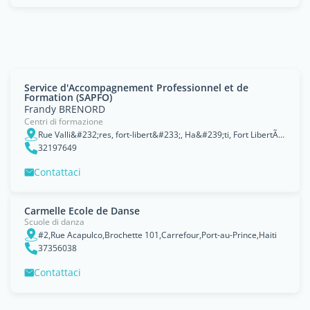
Service d'Accompagnement Professionnel et de
Formation (SAPFO)
Frandy BRENORD
Centri di formazione
Rue Valli&#232;res, fort-libert&#233;, Ha&#239;ti, Fort LibertÃ©, Nord-Est
32197649
Contattaci
Carmelle Ecole de Danse
Scuole di danza
#2,Rue Acapulco,Brochette 101,Carrefour,Port-au-Prince,Haiti
37356038
Contattaci