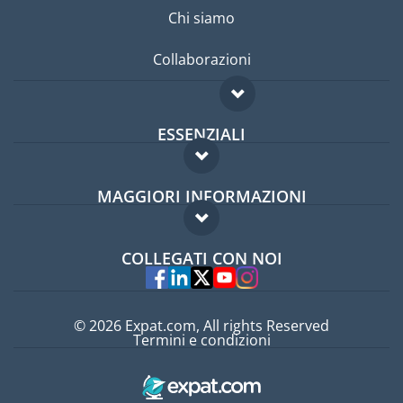
Chi siamo
Collaborazioni
ESSENZIALI
Forum per expat
MAGGIORI INFORMAZIONI
Guida per expat
Domande frequenti
Lavori all'estero
COLLEGATI CON NOI
Esperti
© 2026 Expat.com, All rights Reserved
Termini e condizioni