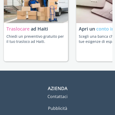
Traslocare
ad Haiti
Apri un
conto in
Chiedi un preventivo gratuito per
Scegli una banca che 
il tuo trasloco ad Haiti.
tue esigenze di espat
AZIENDA
Contattaci
Pubblicità