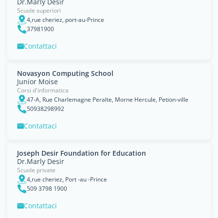
Dr.Marly Desir
Scuole superiori
4,rue cheriez, port-au-Prince
37981900
Contattaci
Novasyon Computing School
Junior Moise
Corsi d'informatica
47-A, Rue Charlemagne Peralte, Morne Hercule, Petion-ville
50938298992
Contattaci
Joseph Desir Foundation for Education
Dr.Marly Desir
Scuole private
4,rue cheriez, Port -au -Prince
509 3798 1900
Contattaci