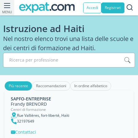
Accedi
Registrati
MENU
Istruzione ad Haiti
Nel nostro elenco trovi una lista delle scuole e
dei centri di formazione ad Haiti.
Ricerca per professione
Più recente
Raccomandazioni
In ordine alfabetico
SAPFO-ENTREPRISE
Frandy BRENORD
Centri di formazione
Rue Vallières, fort-liberté, Haïti
32197649
Contattaci