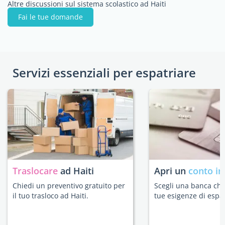
Altre discussioni sul sistema scolastico ad Haiti
Fai le tue domande
Servizi essenziali per espatriare
Traslocare
ad Haiti
Apri un
conto in
Chiedi un preventivo gratuito per
Scegli una banca che 
il tuo trasloco ad Haiti.
tue esigenze di espat