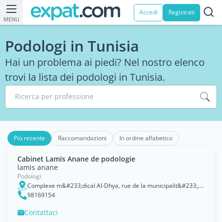
Accedi
Registrati
MENU
Podologi in Tunisia
Hai un problema ai piedi? Nel nostro elenco
trovi la lista dei podologi in Tunisia.
Ricerca per professione
Più recente
Raccomandazioni
In ordine alfabetico
Cabinet Lamis Anane de podologie
lamis anane
Podologi
Complexe m&#233;dical Al-Dhya, rue de la municipalit&#233;, Houmt Souk Djerba, Médenine
98169154
Contattaci