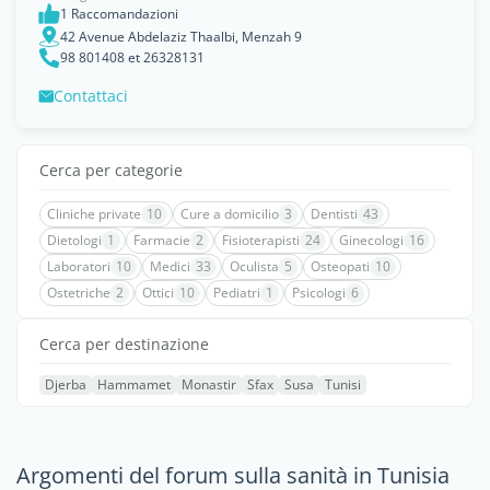
1 Raccomandazioni
42 Avenue Abdelaziz Thaalbi, Menzah 9
98 801408 et 26328131
Contattaci
Cerca per categorie
Cliniche private
10
Cure a domicilio
3
Dentisti
43
Dietologi
1
Farmacie
2
Fisioterapisti
24
Ginecologi
16
Laboratori
10
Medici
33
Oculista
5
Osteopati
10
Ostetriche
2
Ottici
10
Pediatri
1
Psicologi
6
Cerca per destinazione
Djerba
Hammamet
Monastir
Sfax
Susa
Tunisi
Argomenti del forum sulla sanità in Tunisia