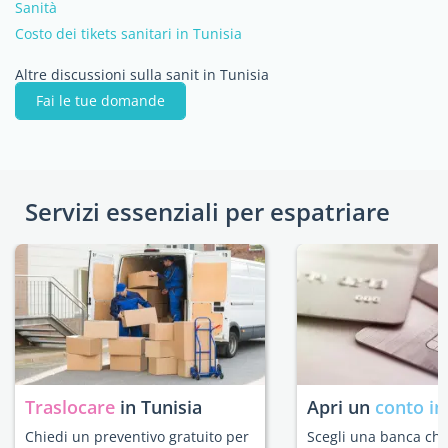
Sanità
Costo dei tikets sanitari in Tunisia
Altre discussioni sulla sanit in Tunisia
Fai le tue domande
Servizi essenziali per espatriare
Traslocare
in Tunisia
Apri un
conto in
Chiedi un preventivo gratuito per
Scegli una banca che 