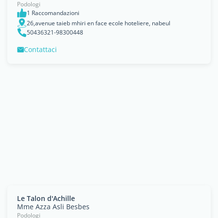
Podologi
1 Raccomandazioni
26,avenue taieb mhiri en face ecole hoteliere, nabeul
50436321-98300448
Contattaci
Le Talon d'Achille
Mme Azza Asli Besbes
Podologi