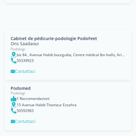
Cabinet de pédicurie-podologie PodoFeet
Ons Saadaoui
Podologi
bis 84 , Avenue Habib bourguiba, Centre médical Ibn Inafis, Ariana 2080, entre kiosque Shell el la poste Tunisienne
50339923
Contattaci
Podomed
Podologi
1 Raccomandazioni
15 Avenue Habib Thameur Ezzahra
50592965
Contattaci