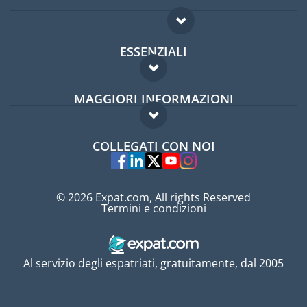
ESSENZIALI
Forum per expat
MAGGIORI INFORMAZIONI
Guida per expat
Domande frequenti
Lavori all'estero
COLLEGATI CON NOI
Esperti
© 2026 Expat.com, All rights Reserved
Termini e condizioni
Al servizio degli espatriati, gratuitamente, dal 2005