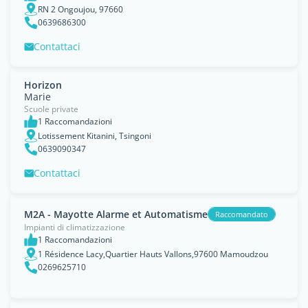
RN 2 Ongoujou, 97660
0639686300
Contattaci
Horizon
Marie
Scuole private
1 Raccomandazioni
Lotissement Kitanini, Tsingoni
0639090347
Contattaci
M2A - Mayotte Alarme et Automatisme
Raccomandato
Impianti di climatizzazione
1 Raccomandazioni
1 Résidence Lacy,Quartier Hauts Vallons,97600 Mamoudzou
0269625710