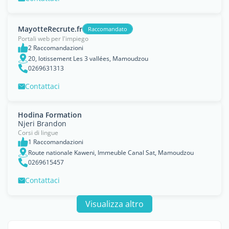
MayotteRecrute.fr
Raccomandato
Portali web per l'impiego
2 Raccomandazioni
20, lotissement Les 3 vallées, Mamoudzou
0269631313
Contattaci
Hodina Formation
Njeri Brandon
Corsi di lingue
1 Raccomandazioni
Route nationale Kaweni, Immeuble Canal Sat, Mamoudzou
0269615457
Contattaci
Visualizza altro