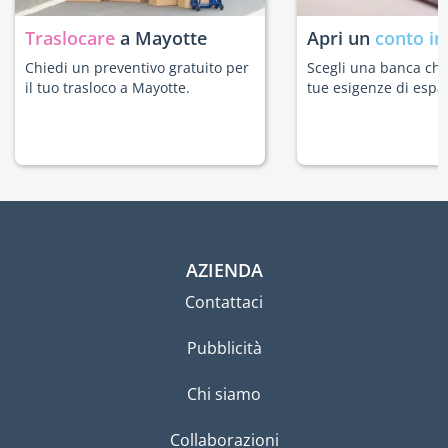
Traslocare
a Mayotte
Apri un
conto in
Chiedi un preventivo gratuito per
Scegli una banca che 
il tuo trasloco a Mayotte.
tue esigenze di espat
AZIENDA
Contattaci
Pubblicità
Chi siamo
Collaborazioni