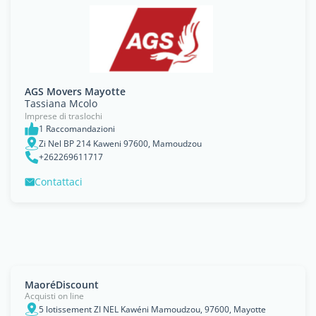
AGS Movers Mayotte
Tassiana Mcolo
Imprese di traslochi
1 Raccomandazioni
Zi Nel BP 214 Kaweni 97600, Mamoudzou
+262269611717
Contattaci
MaoréDiscount
Acquisti on line
5 lotissement ZI NEL Kawéni Mamoudzou, 97600, Mayotte