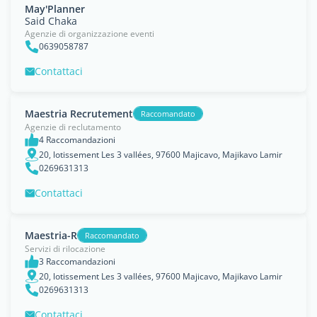
May'Planner
Said Chaka
Agenzie di organizzazione eventi
0639058787
Contattaci
Maestria Recrutement
Raccomandato
Agenzie di reclutamento
4 Raccomandazioni
20, lotissement Les 3 vallées, 97600 Majicavo, Majikavo Lamir
0269631313
Contattaci
Maestria-R
Raccomandato
Servizi di rilocazione
3 Raccomandazioni
20, lotissement Les 3 vallées, 97600 Majicavo, Majikavo Lamir
0269631313
Contattaci