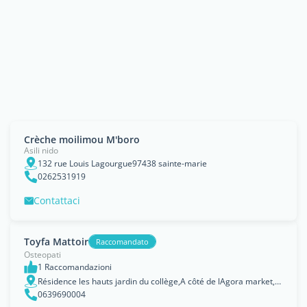
Crèche moilimou M'boro
Asili nido
132 rue Louis Lagourgue97438 sainte-marie
0262531919
Contattaci
Toyfa Mattoir
Raccomandato
Osteopati
1 Raccomandazioni
Résidence les hauts jardin du collège,A côté de lAgora market, Mamoudzou
0639690004