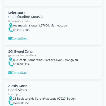
Selectauto
Charafoudine Moussa
Riparazioni auto
rue masskini,Kawéni,97600, Mamoudzou
0639217588
Contattaci
SCI Bweni Zena
gestione immobiliare
Rue Daniel KamardineQuartier Cavani, Mangajou
0639407119
Contattaci
Alexis Gond
Gond Alexis
Osteopati
28 Boulevard de KaroniMzouazia,97620, Bouéni
0768901250