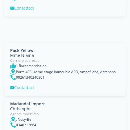
Contattaci
Pack Yellow
Mme Niaina
Corriere espresso
1 Raccomandazioni
Porte 403- 4eme étage Immeuble ARO, Ampefiloha, Antananarivo,
00261340240301
Contattaci
Madandaf Import
Christophe
Agente marittimo
, Nosy-Be
0340712664