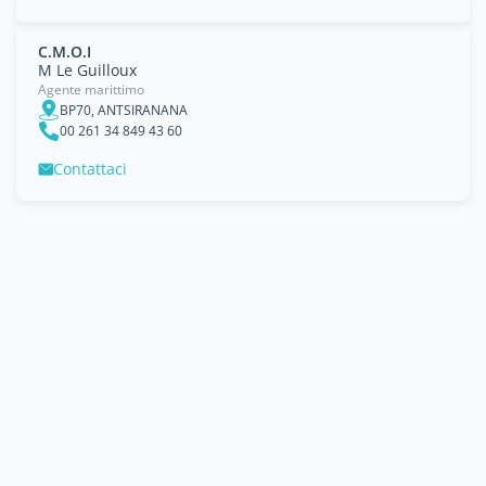
C.M.O.I
M Le Guilloux
Agente marittimo
BP70, ANTSIRANANA
00 261 34 849 43 60
Contattaci