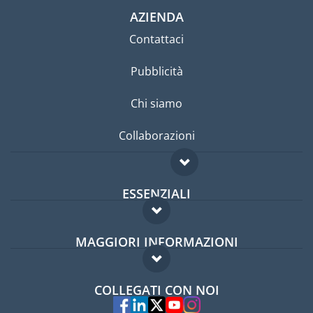
AZIENDA
Contattaci
Pubblicità
Chi siamo
Collaborazioni
ESSENZIALI
Forum per expat
MAGGIORI INFORMAZIONI
Guida per expat
Domande frequenti
Lavori all'estero
COLLEGATI CON NOI
Esperti