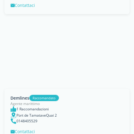
Contattaci
Demlines
Raccomandato
Agente marittimo
1 Raccomandazioni
Port de TamataveQuai 2
0148405529
Contattaci