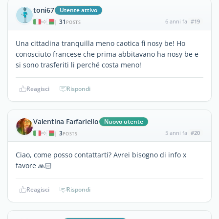
toni67
Utente attivo
31
6 anni fa
#19
|
POSTS
Una cittadina tranquilla meno caotica fi nosy be! Ho
conosciuto francese che prima abbitavano ha nosy be e
si sono trasferiti li perché costa meno!
Reagisci
Rispondi
Valentina Farfariello
Nuovo utente
3
5 anni fa
#20
|
POSTS
Ciao, come posso contattarti? Avrei bisogno di info x
favore 🙏🏻
Reagisci
Rispondi