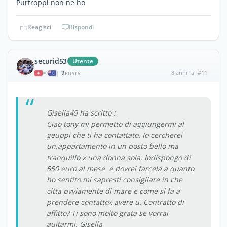
Purtroppi non ne ho
Reagisci
Rispondi
securid53
Utente
2
8 anni fa
#11
|
POSTS
Gisella49 ha scritto :
Ciao tony mi permetto di aggiungermi al
geuppi che ti ha contattato. Io cercherei
un,appartamento in un posto bello ma
tranquillo x una donna sola. Iodispongo di
550 euro al mese e dovrei farcela a quanto
ho sentito.mi sapresti consigliare in che
citta pvviamente di mare e come si fa a
prendere contattox avere u. Contratto di
affitto? Ti sono molto grata se vorrai
auitarmi. Gisella