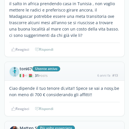
il salto in africa prendendo casa in Tunisia , non voglio
mettere le radici e preferisco girare ancora, il
Madagascar potrebbe essere una meta transitoria ove
trascorre alcuni mesi all'anno se si riuscisse a trovare
una buona località al mare con un costo della vita basso.
ci sono suggerimenti da chi già vile li?
Reagisci
Rispondi
toni67
Utente attivo
31
6 anni fa
#13
|
POSTS
Ciao dipende il tuo tenore di,vita!! Spece se vai a nosy,be
non meno di 700 € considerando gli affitti!!
Reagisci
Rispondi
Matteo S
Più volte espatriato