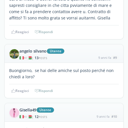
sapresti consigliare in che citta pvviamente di mare e
come si fa a prendere contattox avere u. Contratto di
affitto? Ti sono molto grata se vorrai auitarmi. Gisella
Reagisci
Rispondi
angelo silvano
Utente
13
9 anni fa
#9
|
POSTS
Buongiorno, se hai delle amiche sul posto perché non
chiedi a loro?
Reagisci
Rispondi
Gisella49
Utente
12
9 anni fa
#10
|
POSTS