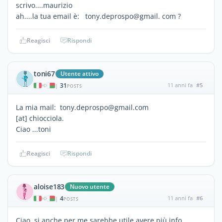
scrivo....maurizio
ah....la tua email è: tony.deprospo@gmail. com ?
Reagisci
Rispondi
toni67
Utente attivo
31
11 anni fa
#5
|
POSTS
La mia mail: tony.deprospo@gmail.com
[at] chiocciola.
Ciao ...toni
Reagisci
Rispondi
aloise183
Nuovo utente
4
11 anni fa
#6
|
POSTS
Ciao, si anche per me sarebbe utile avere più info