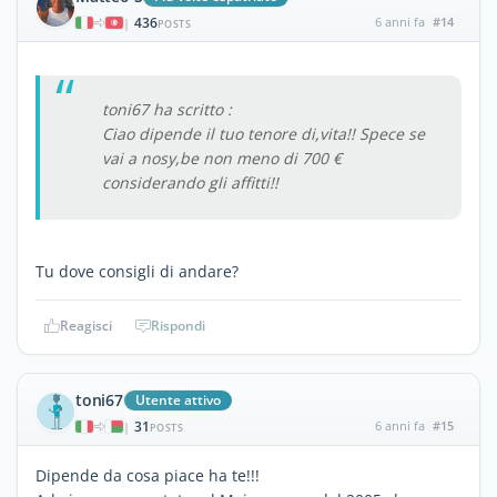
436
6 anni fa
#14
|
POSTS
toni67 ha scritto :
Ciao dipende il tuo tenore di,vita!! Spece se
vai a nosy,be non meno di 700 €
considerando gli affitti!!
Tu dove consigli di andare?
Reagisci
Rispondi
toni67
Utente attivo
31
6 anni fa
#15
|
POSTS
Dipende da cosa piace ha te!!!