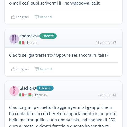
e-mail così puoi scrivermi li : nanygabo@alice.it.
Reagisci
Rispondi
andrea750
Utente
1
11 anni fa
#7
|
POSTS
Ciao ti sei gia trasferito? Oppure sei ancora in italia?
Reagisci
Rispondi
Gisella49
Utente
12
9 anni fa
#8
|
POSTS
Ciao tony mi permetto di aggiungermi al geuppi che ti
ha contattato. Io cercherei un,appartamento in un posto
bello ma tranquillo x una donna sola. Iodispongo di 550
euro al mese e dovrei farcela a quanto ho sentito.mi