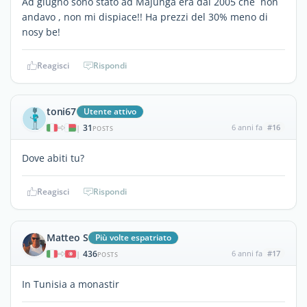
Ad giugno sono stato ad Majunga era dal 2005 che non
andavo , non mi dispiace!! Ha prezzi del 30% meno di
nosy be!
Reagisci
Rispondi
toni67
Utente attivo
31
6 anni fa
#16
|
POSTS
Dove abiti tu?
Reagisci
Rispondi
Matteo S
Più volte espatriato
436
6 anni fa
#17
|
POSTS
In Tunisia a monastir