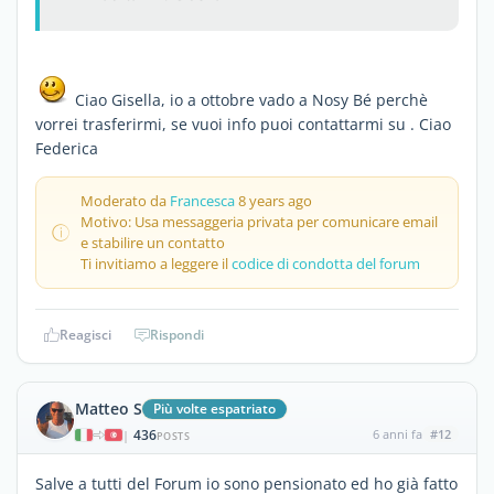
Ciao Gisella, io a ottobre vado a Nosy Bé perchè
vorrei trasferirmi, se vuoi info puoi contattarmi su . Ciao
Federica
Moderato da
Francesca
8 years ago
Motivo: Usa messaggeria privata per comunicare email
e stabilire un contatto
Ti invitiamo a leggere il
codice di condotta del forum
Reagisci
Rispondi
Matteo S
Più volte espatriato
436
6 anni fa
#12
|
POSTS
Salve a tutti del Forum io sono pensionato ed ho già fatto