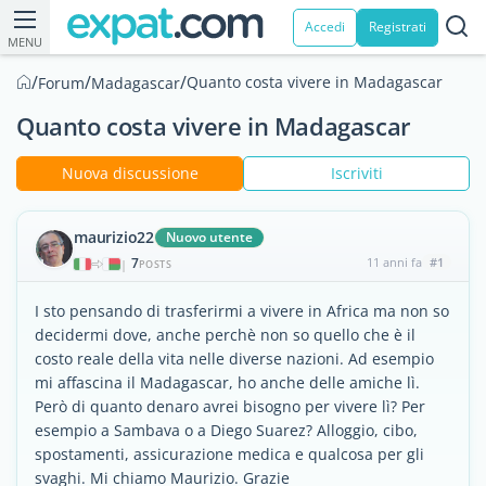
Accedi
Registrati
MENU
/
/
/
Quanto costa vivere in Madagascar
Forum
Madagascar
Quanto costa vivere in Madagascar
Nuova discussione
Iscriviti
maurizio22
Nuovo utente
7
11 anni fa
#1
|
POSTS
I sto pensando di trasferirmi a vivere in Africa ma non so
decidermi dove, anche perchè non so quello che è il
costo reale della vita nelle diverse nazioni. Ad esempio
mi affascina il Madagascar, ho anche delle amiche lì.
Però di quanto denaro avrei bisogno per vivere lì? Per
esempio a Sambava o a Diego Suarez? Alloggio, cibo,
spostamenti, assicurazione medica e qualcosa per gli
svaghi. Mi chiamo Maurizio. Grazie