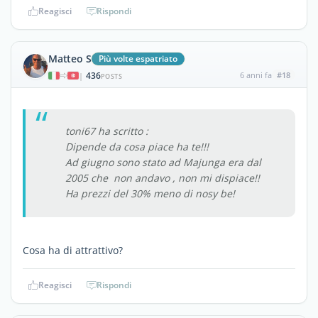
Reagisci
Rispondi
Matteo S
Più volte espatriato
436
6 anni fa
#18
|
POSTS
toni67 ha scritto :
Dipende da cosa piace ha te!!!
Ad giugno sono stato ad Majunga era dal
2005 che non andavo , non mi dispiace!!
Ha prezzi del 30% meno di nosy be!
Cosa ha di attrattivo?
Reagisci
Rispondi