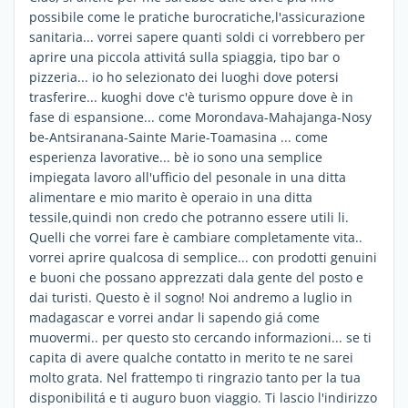
possibile come le pratiche burocratiche,l'assicurazione
sanitaria... vorrei sapere quanti soldi ci vorrebbero per
aprire una piccola attivitá sulla spiaggia, tipo bar o
pizzeria... io ho selezionato dei luoghi dove potersi
trasferire... kuoghi dove c'è turismo oppure dove è in
fase di espansione... come Morondava-Mahajanga-Nosy
be-Antsiranana-Sainte Marie-Toamasina ... come
esperienza lavorative... bè io sono una semplice
impiegata lavoro all'ufficio del pesonale in una ditta
alimentare e mio marito è operaio in una ditta
tessile,quindi non credo che potranno essere utili li.
Quelli che vorrei fare è cambiare completamente vita..
vorrei aprire qualcosa di semplice... con prodotti genuini
e buoni che possano apprezzati dala gente del posto e
dai turisti. Questo è il sogno! Noi andremo a luglio in
madagascar e vorrei andar li sapendo giá come
muovermi.. per questo sto cercando informazioni... se ti
capita di avere qualche contatto in merito te ne sarei
molto grata. Nel frattempo ti ringrazio tanto per la tua
disponibilitá e ti auguro buon viaggio. Ti lascio l'indirizzo