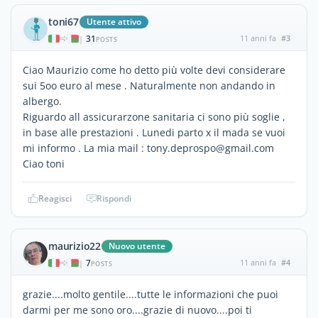
toni67
Utente attivo
31
11 anni fa
#3
|
POSTS
Ciao Maurizio come ho detto più volte devi considerare
sui 5oo euro al mese . Naturalmente non andando in
albergo.
Riguardo all assicurarzone sanitaria ci sono più soglie ,
in base alle prestazioni . Lunedi parto x il mada se vuoi
mi informo . La mia mail : tony.deprospo@gmail.com
Ciao toni
Reagisci
Rispondi
maurizio22
Nuovo utente
7
11 anni fa
#4
|
POSTS
grazie....molto gentile....tutte le informazioni che puoi
darmi per me sono oro....grazie di nuovo....poi ti