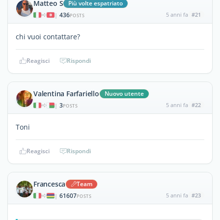
Matteo S
Più volte espatriato
436
5 anni fa
#21
|
POSTS
chi vuoi contattare?
Reagisci
Rispondi
Valentina Farfariello
Nuovo utente
3
5 anni fa
#22
|
POSTS
Toni
Reagisci
Rispondi
Francesca
Team
61607
5 anni fa
#23
|
POSTS