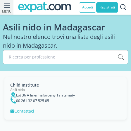
Accedi
Registrati
MENU
Asili nido in Madagascar
Nel nostro elenco trovi una lista degli asili
nido in Madagascar.
Ricerca per professione
Child Institute
Asili nido
Lot 36 A Imerinafovoany Talatamaty
00 261 32 07 525 05
Contattaci