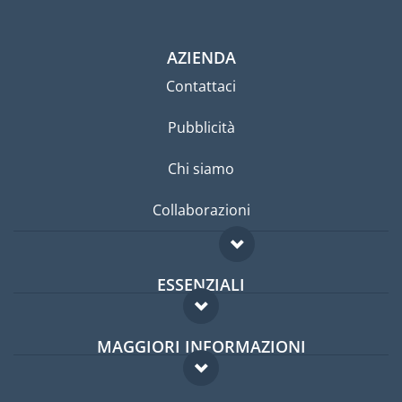
AZIENDA
Contattaci
Pubblicità
Chi siamo
Collaborazioni
ESSENZIALI
Forum per expat
MAGGIORI INFORMAZIONI
Guida per expat
Domande frequenti
Lavori all'estero