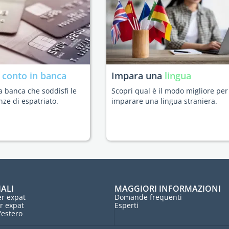
n
conto in banca
Impara una
lingua
a banca che soddisfi le
Scopri qual è il modo migliore per
nze di espatriato.
imparare una lingua straniera.
IALI
MAGGIORI INFORMAZIONI
r expat
Domande frequenti
r expat
Esperti
l'estero