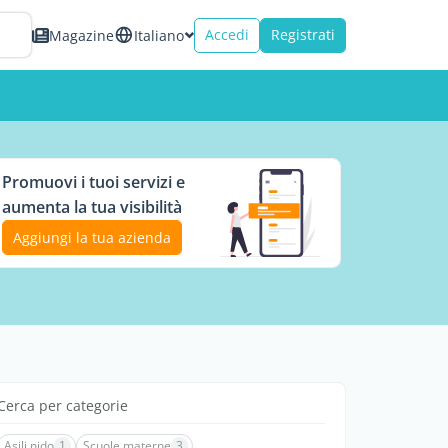
Accedi
Registrati
Magazine
Italiano
Promuovi i tuoi servizi e
aumenta la tua visibilità
Aggiungi la tua azienda
Cerca per categorie
Asili nido
1
Scuole materne
3