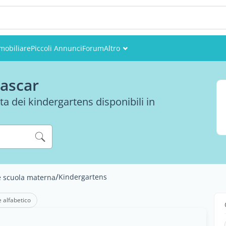
mobiliare
Piccoli Annunci
Forum
Altro
Eventi
ascar
Utenti
ta dei kindergartens disponibili in
Foto
/
Kindergartens
e scuola materna
e alfabetico