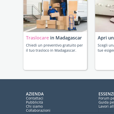
Traslocare
in Madagascar
Apri u
Chiedi un preventivo gratuito per
Scegli un
il tuo trasloco in Madagascar.
tue esige
AZIENDA
ESSENZ
Contattaci
Forum pe
Pubblicità
Guida pe
Chi siamo
Lavori al
Collaborazioni