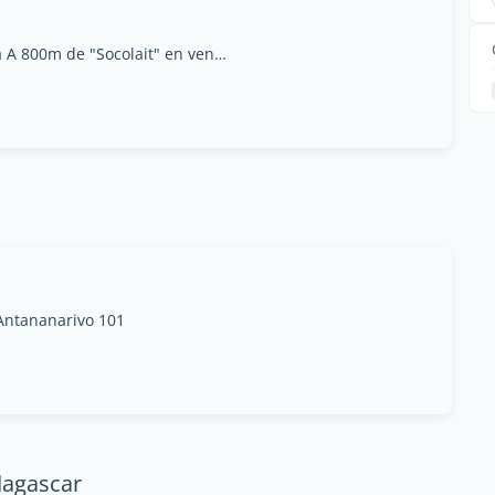
AV1 Bis - Andranomena A 800m de "Socolait" en venant dAndraharo., Antananarivo
 Antananarivo 101
dagascar