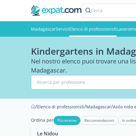
Cerca
Madagascar
Servizi
Elenco di professionisti
Lavoro
Im
Kindergartens in Madag
Nel nostro elenco puoi trovare una lis
Madagascar.
Ricerca per professione
/
/
/
Elenco di professionisti
Madagascar
Asilo nido 
Ordina per
Più recente
Raccomandazioni
In ordin
Le Nidou