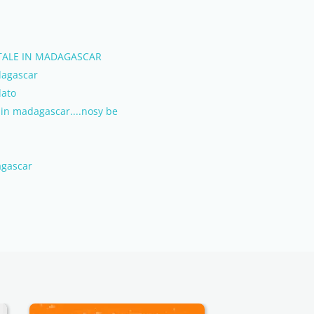
TALE IN MADAGASCAR
dagascar
dato
o in madagascar....nosy be
agascar