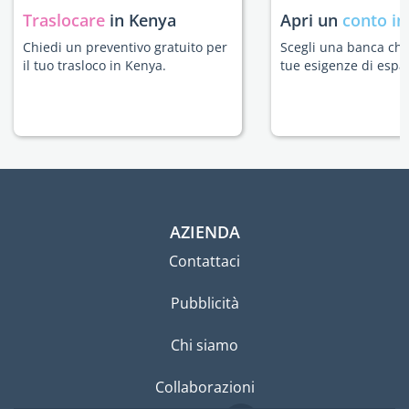
Traslocare
in Kenya
Apri un
conto in
Chiedi un preventivo gratuito per
Scegli una banca che 
il tuo trasloco in Kenya.
tue esigenze di espat
AZIENDA
Contattaci
Pubblicità
Chi siamo
Collaborazioni