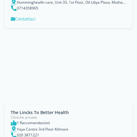
Humminghealth care, Unit 33, 1st Floor, Oil Libya Plaza, Muthaiga, PO Box 16872
0714358965
Contattaci
The Lincks To Better Health
Cliniche private
1 Raccomandazioni
Yaya Centre 3rd Floor Kilimani
020 3871221