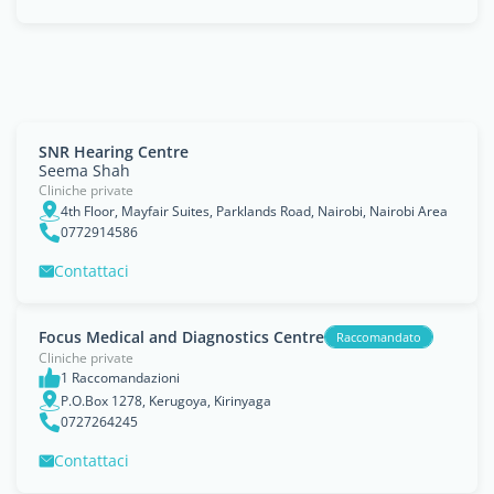
SNR Hearing Centre
Seema Shah
Cliniche private
4th Floor, Mayfair Suites, Parklands Road, Nairobi, Nairobi Area
0772914586
Contattaci
Focus Medical and Diagnostics Centre
Raccomandato
Cliniche private
1 Raccomandazioni
P.O.Box 1278, Kerugoya, Kirinyaga
0727264245
Contattaci