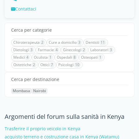
Contattaci
Cerca per categorie
Chiroterapeuta
2
Cure a domicilio
3
Dentisti
11
Dietologi
3
Farmacie
4
Ginecologi
2
Laboratori
3
Medici
4
Oculista
1
Ospedali
8
Osteopati
1
Ostetriche
2
Ottici
7
Psicologi
10
Cerca per destinazione
Mombasa
Nairobi
Argomenti del forum sulla sanità in Kenya
Trasferire il proprio veicolo in Kenya
acquisto terreno e costruzione casa in Kenya (Watamu)