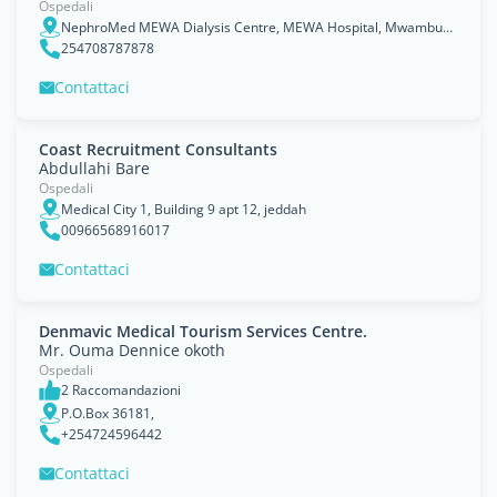
Ospedali
NephroMed MEWA Dialysis Centre, MEWA Hospital, Mwambundu Road, Majengo, Mombasa P.O.Box 13898 00800, Nairobi, Kenya
254708787878
Contattaci
Coast Recruitment Consultants
Abdullahi Bare
Ospedali
Medical City 1, Building 9 apt 12, jeddah
00966568916017
Contattaci
Denmavic Medical Tourism Services Centre.
Mr. Ouma Dennice okoth
Ospedali
2 Raccomandazioni
P.O.Box 36181,
+254724596442
Contattaci