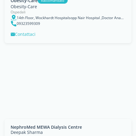
Obesity-Care
Raccomandato
Obesity-Care
Ospedali
14th Floor, Wockhardt Hospitalsopp Nair Hospital ,Doctor Anand Rao Nair Marg, Mumbai Central, Mumbai-400011, Maharashtra India, Nairobi Area
09323599309
Contattaci
NephroMed MEWA Dialysis Centre
Deepak Sharma