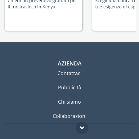
Chiedi un preventivo gratuito per
Scegli una banca che 
il tuo trasloco in Kenya.
tue esigenze di espat
AZIENDA
Contattaci
Pubblicità
Chi siamo
Collaborazioni