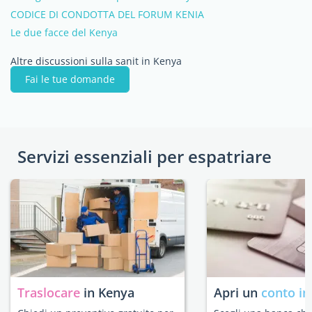
CODICE DI CONDOTTA DEL FORUM KENIA
Le due facce del Kenya
Altre discussioni sulla sanit in Kenya
Fai le tue domande
Servizi essenziali per espatriare
Traslocare
in Kenya
Apri un
conto in