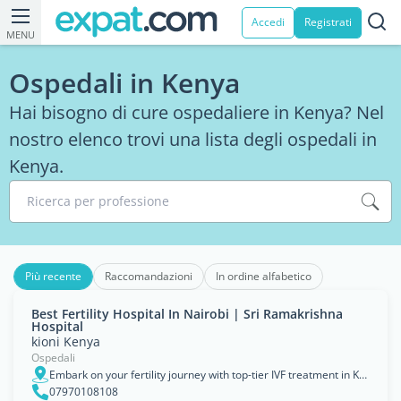
Accedi
Registrati
MENU
Ospedali in Kenya
Hai bisogno di cure ospedaliere in Kenya? Nel
nostro elenco trovi una lista degli ospedali in
Kenya.
Ricerca per professione
Più recente
Raccomandazioni
In ordine alfabetico
Best Fertility Hospital In Nairobi | Sri Ramakrishna
Hospital
kioni Kenya
Ospedali
Embark on your fertility journey with top-tier IVF treatment in Kenya. Our dedicated specialists provide cutting-edge reproductive solutions, personalized care, and unwavering support. Explore our sta, Nairobi, Nairobi Area
07970108108